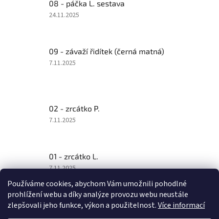
08 - páčka L. sestava
n
Hodnocení
24.11.2025
í
produktu
je
d
4
í
09 - závaží řidítek (černá matná)
z
5
l
Hodnocení
7.11.2025
hvězdiček.
produktu
y
je
5
z
02 - zrcátko P.
5
hvězdiček.
Hodnocení
7.11.2025
produktu
je
5
01 - zrcátko L.
z
5
Hodnocení
7.11.2025
hvězdiček.
produktu
Používáme cookies, abychom Vám umožnili pohodlné
je
prohlížení webu a díky analýze provozu webu neustále
5
zlepšovali jeho funkce, výkon a použitelnost.
Více informací
z
Z
5