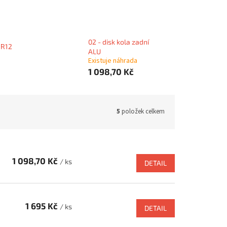
02 - disk kola zadní
 R12
ALU
Existuje náhrada
1 098,70 Kč
5
položek celkem
1 098,70 Kč
/ ks
DETAIL
1 695 Kč
/ ks
DETAIL