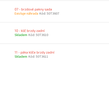
07 - brzdové pakny sada
Existuje náhrada
Kód:
50T3607
10 - klíč brzdy zadní
Skladem
Kód:
50T3610
11 - páka klíče brzdy zadní
Skladem
Kód:
50T3611
O
v
l
á
d
a
c
í
p