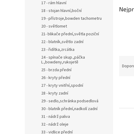
17 - rám hlavní
Nejpr
18 - stojan hlavní,boční
19 - přístroje,bowden tachometru
20 - světlomet
21- blikače přední,světla poziční
22 - blatník,světlo zadní
23 - řidítka,zrcátka
24 - spínače skup.,páčka
Ř
L.,bowdeny,rukojetě
a
Dopor
25 - brzda přední
z
26 - kryty přední
e
V
n
27 - kryty vnitřní,spodní
ý
í
28 - kryty zadní
p
p
29 - sedlo,schránka podsedlová
i
r
30 - blatník přední,nadkolí zadní
s
o
31 - nádrž paliva
p
d
r
u
32 - nádrž oleje
o
k
33 - vidlice přední