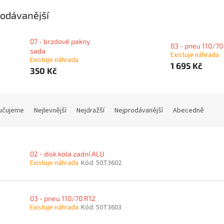
odávanější
07 - brzdové pakny
03 - pneu 110/70
sada
Existuje náhrada
Existuje náhrada
1 695 Kč
350 Kč
učujeme
Nejlevnější
Nejdražší
Nejprodávanější
Abecedně
02 - disk kola zadní ALU
Existuje náhrada
Kód:
50T3602
03 - pneu 110/70 R12
Existuje náhrada
Kód:
50T3603