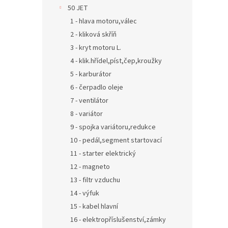
n
50 JET
e
1 - hlava motoru,válec
l
2 - kliková skříň
3 - kryt motoru L.
4 - klik.hřídel,píst,čep,kroužky
5 - karburátor
6 - čerpadlo oleje
7 - ventilátor
8 - variátor
9 - spojka variátoru,redukce
10 - pedál,segment startovací
11 - starter elektrický
12 - magneto
13 - filtr vzduchu
14 - výfuk
15 - kabel hlavní
16 - elektropříslušenství,zámky