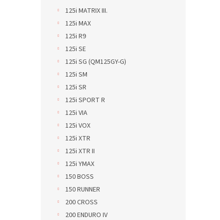
125i MATRIX III.
125i MAX
125i R9
125i SE
125i SG (QM125GY-G)
125i SM
125i SR
125i SPORT R
125i VIA
125i VOX
125i XTR
125i XTR II
125i YMAX
150 BOSS
150 RUNNER
200 CROSS
200 ENDURO IV