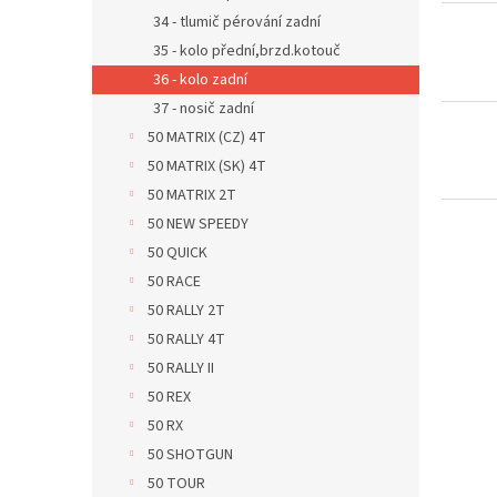
d
t
34 - tlumič pérování zadní
u
ů
35 - kolo přední,brzd.kotouč
k
36 - kolo zadní
t
ů
37 - nosič zadní
50 MATRIX (CZ) 4T
50 MATRIX (SK) 4T
50 MATRIX 2T
50 NEW SPEEDY
50 QUICK
50 RACE
50 RALLY 2T
50 RALLY 4T
50 RALLY II
50 REX
50 RX
50 SHOTGUN
50 TOUR