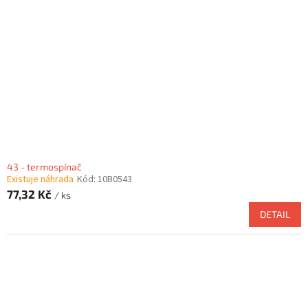
43 - termospínač
Existuje náhrada
Kód:
10B0543
77,32 Kč
/ ks
DETAIL