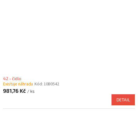
42 - čidlo
Existuje náhrada
Kód:
10B0542
981,76 Kč
/ ks
DETAIL