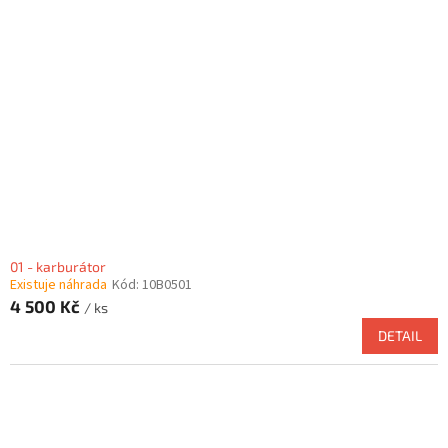
i
t
s
ů
p
r
o
d
u
k
t
ů
01 - karburátor
Existuje náhrada
Kód:
10B0501
4 500 Kč
/ ks
DETAIL