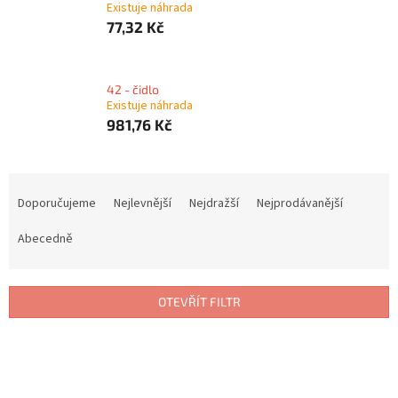
Existuje náhrada
77,32 Kč
42 - čidlo
Existuje náhrada
981,76 Kč
Ř
a
Doporučujeme
Nejlevnější
Nejdražší
Nejprodávanější
z
e
Abecedně
n
í
p
OTEVŘÍT FILTR
r
o
V
d
ý
u
p
k