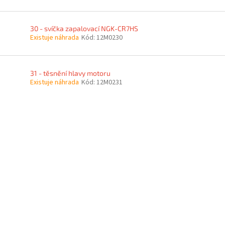
30 - svíčka zapalovací NGK-CR7HS
Existuje náhrada
Kód:
12M0230
31 - těsnění hlavy motoru
Existuje náhrada
Kód:
12M0231
O
v
l
á
d
a
c
í
p
r
v
k
y