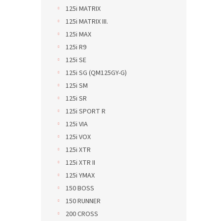
125i MATRIX
125i MATRIX III.
125i MAX
125i R9
125i SE
125i SG (QM125GY-G)
125i SM
125i SR
125i SPORT R
125i VIA
125i VOX
125i XTR
125i XTR II
125i YMAX
150 BOSS
150 RUNNER
200 CROSS