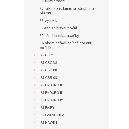
31-tlumič zadní
32-krk řízení,tlumič přední,blatník
přední
33-výfuk I.
34-stojan hlavní,boční
35-rám hlavní,stupačky
36-alarm,nářadí,spínač stojanu
bočního
125 CITY
125 CROSS
125 CSR 08
125 CSR 09
125 ENDURO II
125 ENDURO III
125 ENDURO IV
125 FAIRY
125 GALACTICA
125 HAWK I