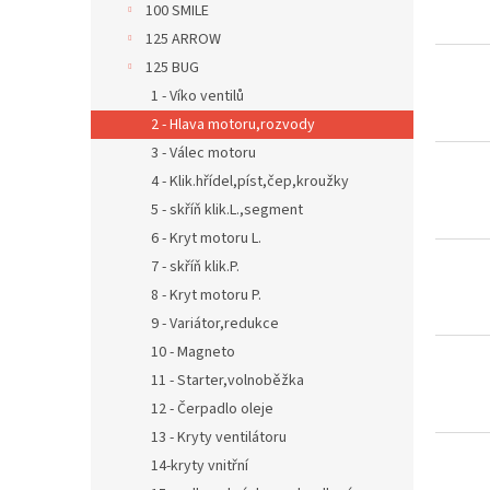
k
100 SMILE
t
125 ARROW
ů
125 BUG
1 - Víko ventilů
2 - Hlava motoru,rozvody
3 - Válec motoru
4 - Klik.hřídel,píst,čep,kroužky
5 - skříň klik.L.,segment
6 - Kryt motoru L.
7 - skříň klik.P.
8 - Kryt motoru P.
9 - Variátor,redukce
10 - Magneto
11 - Starter,volnoběžka
12 - Čerpadlo oleje
13 - Kryty ventilátoru
14-kryty vnitřní