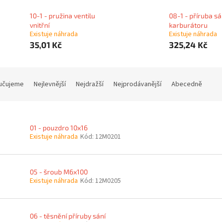
10-1 - pružina ventilu
08-1 - příruba sá
vnitřní
karburátoru
Existuje náhrada
Existuje náhrada
35,01 Kč
325,24 Kč
učujeme
Nejlevnější
Nejdražší
Nejprodávanější
Abecedně
01 - pouzdro 10x16
Existuje náhrada
Kód:
12M0201
05 - šroub M6x100
Existuje náhrada
Kód:
12M0205
06 - těsnění příruby sání