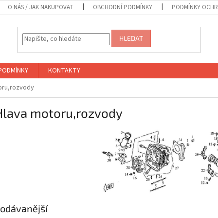
O NÁS / JAK NAKUPOVAT
OBCHODNÍ PODMÍNKY
PODMÍNKY OCHR
HLEDAT
PODMÍNKY
KONTAKTY
toru,rozvody
 Hlava motoru,rozvody
odávanější