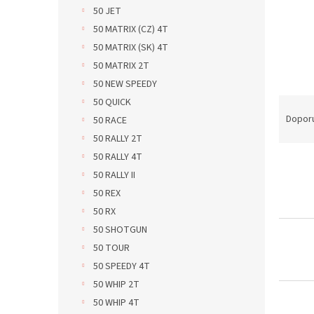
n
50 JET
e
50 MATRIX (CZ) 4T
l
50 MATRIX (SK) 4T
50 MATRIX 2T
50 NEW SPEEDY
Ř
50 QUICK
a
Dopor
50 RACE
z
50 RALLY 2T
e
50 RALLY 4T
V
n
50 RALLY II
ý
í
p
50 REX
p
i
r
50 RX
s
o
50 SHOTGUN
p
d
50 TOUR
r
u
50 SPEEDY 4T
o
k
50 WHIP 2T
d
t
u
ů
50 WHIP 4T