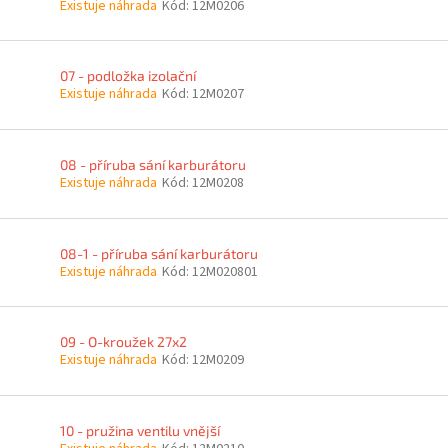
Existuje náhrada
Kód:
12M0206
07 - podložka izolační
Existuje náhrada
Kód:
12M0207
08 - příruba sání karburátoru
Existuje náhrada
Kód:
12M0208
08-1 - příruba sání karburátoru
Existuje náhrada
Kód:
12M020801
09 - O-kroužek 27x2
Existuje náhrada
Kód:
12M0209
10 - pružina ventilu vnější