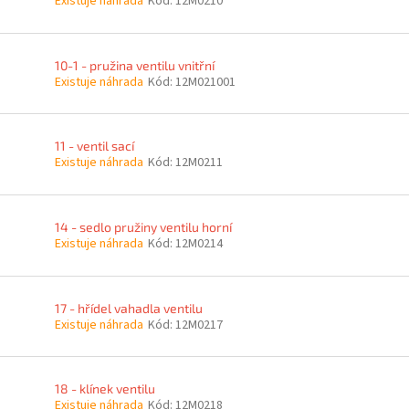
Existuje náhrada
Kód:
12M0210
10-1 - pružina ventilu vnitřní
Existuje náhrada
Kód:
12M021001
11 - ventil sací
Existuje náhrada
Kód:
12M0211
14 - sedlo pružiny ventilu horní
Existuje náhrada
Kód:
12M0214
17 - hřídel vahadla ventilu
Existuje náhrada
Kód:
12M0217
18 - klínek ventilu
Existuje náhrada
Kód:
12M0218