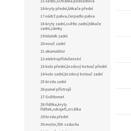
15-sedlo,schránka podsedlová
16-kryty přední,blikače přední
17-nádrž paliva,čerpadlo paliva
18-kryty zadní,světlo zadní,blikače
zadní,zámky
19-blatník zadní
20-nosič zadní
21-akumulátor
22-elektropříslušenství
23-kolo přední,brzdový kotouč přední
24-kolo zadní,brzdový kotouč zadní
25-brzda zadní
26-panel přístrojů
27-Světlomet
28-řídítka,kryty
řídítek,rukojeťi,zrcátka
29-brzda přední
30-motor,filtr vzduchu