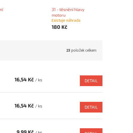
ní
31 - těsnění hlavy
motoru
Existuje náhrada
180 Kč
25
položek celkem
16,54 Kč
/ ks
DETAIL
16,54 Kč
/ ks
DETAIL
9,99 Kč
/ ks