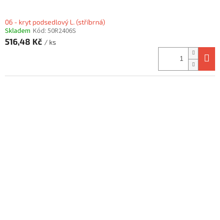
06 - kryt podsedlový L. (stříbrná)
Skladem
Kód:
50R2406S
516,48 Kč
/ ks