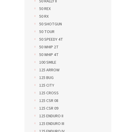
50 RALLY II
50 REX
50 RX
50 SHOTGUN
50 TOUR
50 SPEEDY 4T
50 WHIP 2T
50 WHIP 4T
100 SMILE
125 ARROW
125 BUG
125 CITY
125 CROSS
125 CSR 08
125 CSR 09
125 ENDURO II
125 ENDURO III
125 ENDURO IV