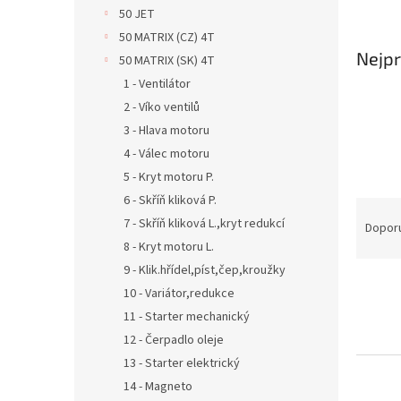
n
50 JET
e
50 MATRIX (CZ) 4T
l
Nejpr
50 MATRIX (SK) 4T
1 - Ventilátor
2 - Víko ventilů
3 - Hlava motoru
4 - Válec motoru
5 - Kryt motoru P.
6 - Skříň kliková P.
Ř
7 - Skříň kliková L.,kryt redukcí
a
Dopor
z
8 - Kryt motoru L.
e
9 - Klik.hřídel,píst,čep,kroužky
V
n
10 - Variátor,redukce
ý
í
11 - Starter mechanický
p
p
12 - Čerpadlo oleje
i
r
s
o
13 - Starter elektrický
p
d
14 - Magneto