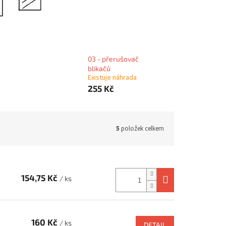
03 - přerušovač
blikačů
Existuje náhrada
255 Kč
5
položek celkem
154,75 Kč
/ ks
160 Kč
/ ks
DETAIL