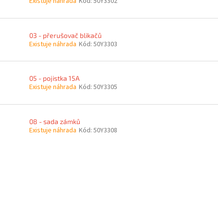
Existuje náhrada
Kód:
50Y3302
03 - přerušovač blikačů
Existuje náhrada
Kód:
50Y3303
05 - pojistka 15A
Existuje náhrada
Kód:
50Y3305
08 - sada zámků
Existuje náhrada
Kód:
50Y3308
O
v
l
á
d
a
c