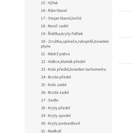
r
u
15 - Výfuk
o
k
16 - Rám hlavní
d
t
17 - Stojan hlavní,boční
u
ů
18 - Nosič zadní
k
t
19 - Řidítka,kryty řidítek
ů
20 - Zrcátka,spínače,rukojetě,bowden
plynu
21 - Nádrž paliva
22 - Vidlice,blatník přední
23 - Kolo přední,bowden tachometru
24 - Brzda přední
25 - Kolo zadní
26 - Brzda zadní
27 - Sedlo
28 - Kryty přední
29 - Kryty spodní
30 - Kryty podsedlové
31 - Nadkolí