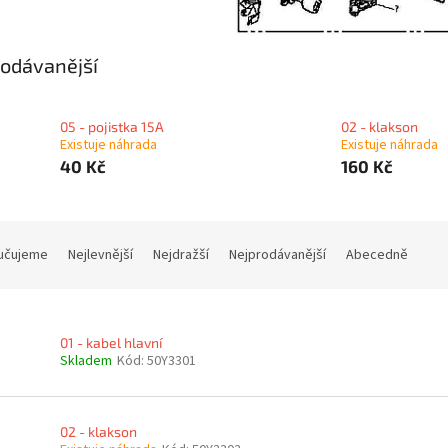
odávanější
05 - pojistka 15A
02 - klakson
Existuje náhrada
Existuje náhrada
40 Kč
160 Kč
učujeme
Nejlevnější
Nejdražší
Nejprodávanější
Abecedně
01 - kabel hlavní
Skladem
Kód:
50Y3301
02 - klakson