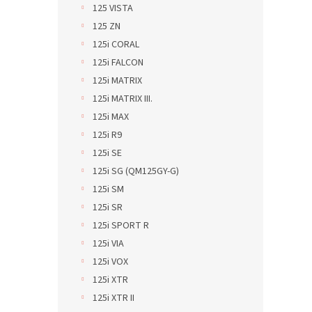
125 VISTA
125 ZN
125i CORAL
125i FALCON
125i MATRIX
125i MATRIX III.
125i MAX
125i R9
125i SE
125i SG (QM125GY-G)
125i SM
125i SR
125i SPORT R
125i VIA
125i VOX
125i XTR
125i XTR II