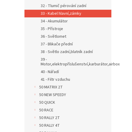
32 - Tlumič pérování zadní
33 - Kabel hlavní,zámky
34 - Akumulátor
35 - Přístroje
36 - Světlomet
37 - Blikače přední
38 - Světlo zadní,blatník zadní
39 -
Motor,elektropříslušenství,karburátor,airbox
40 - Nářadí
41 - Filtr vzduchu
50 MATRIX 2T
50 NEW SPEEDY
50 QUICK
50 RACE
50 RALLY 2T
50 RALLY 4T