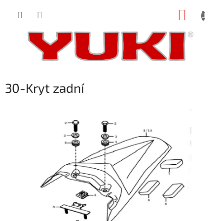
Přejít
NÁKUP
na
obsah
KOŠÍK
30-Kryt zadní