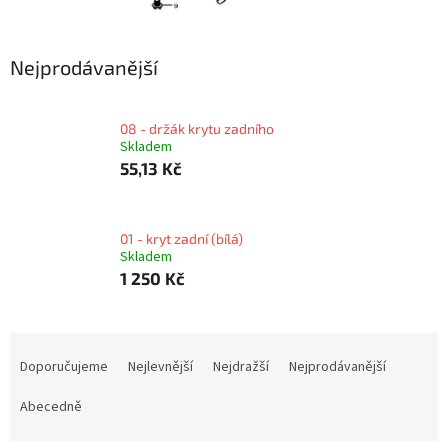
Nejprodávanější
08 - držák krytu zadního
Skladem
55,13 Kč
01 - kryt zadní (bílá)
Skladem
1 250 Kč
Ř
a
Doporučujeme
Nejlevnější
Nejdražší
Nejprodávanější
z
e
Abecedně
n