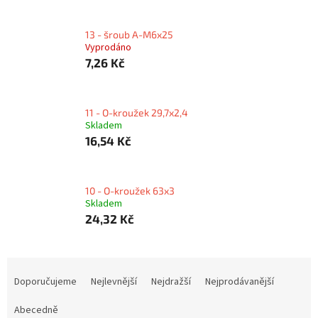
13 - šroub A-M6x25
Vyprodáno
7,26 Kč
11 - O-kroužek 29,7x2,4
Skladem
16,54 Kč
10 - O-kroužek 63x3
Skladem
24,32 Kč
Ř
a
Doporučujeme
Nejlevnější
Nejdražší
Nejprodávanější
z
e
Abecedně