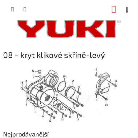
Přejít
NÁKUP
na
obsah
KOŠÍK
08 - kryt klikové skříně-levý
Nejprodávanější