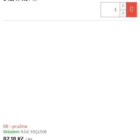
08 - pružina
Skladem
Kód:
50Q1508
82,18 Kč
/ ks