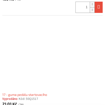
17 - guma pedálu startovacího
Vyprodáno
Kód:
50Q1517
21,01 Kč
/ ks