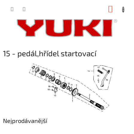
Přejít
NÁKUP
na
obsah
KOŠÍK
15 - pedál,hřídel startovací
Nejprodávanější