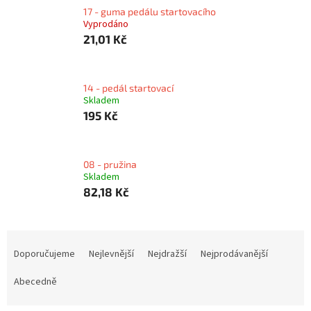
17 - guma pedálu startovacího
Vyprodáno
21,01 Kč
14 - pedál startovací
Skladem
195 Kč
08 - pružina
Skladem
82,18 Kč
Ř
a
Doporučujeme
Nejlevnější
Nejdražší
Nejprodávanější
z
e
Abecedně
n