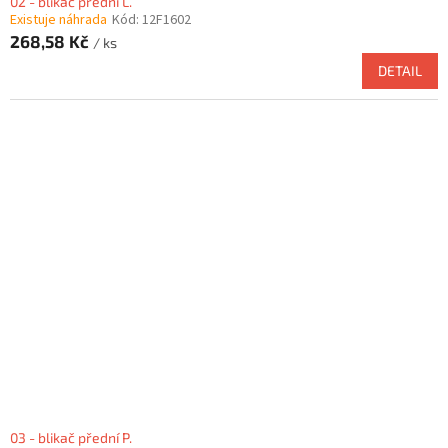
02 - blikač přední L.
Existuje náhrada
Kód:
12F1602
268,58 Kč
/ ks
DETAIL
03 - blikač přední P.