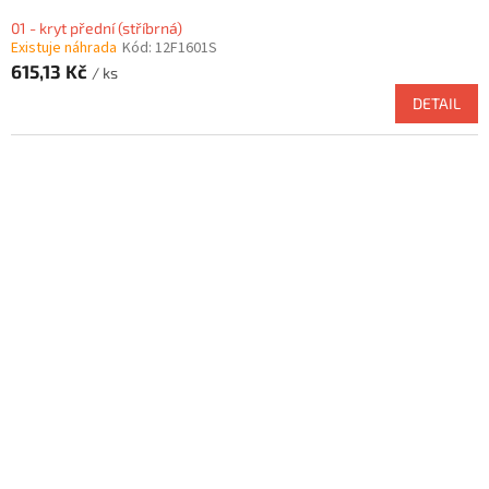
01 - kryt přední (stříbrná)
Existuje náhrada
Kód:
12F1601S
615,13 Kč
/ ks
DETAIL