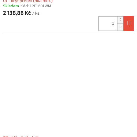
01 - kryt přední (bílá met.)
Skladem
Kód:
12F1601WM
2 138,86 Kč
/ ks