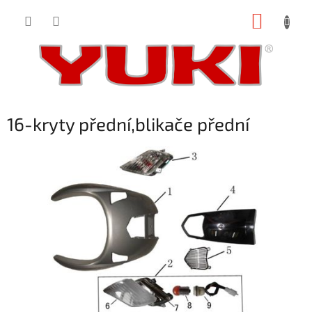
Přejít
NÁKUP
na
obsah
KOŠÍK
16-kryty přední,blikače přední