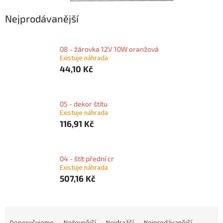
Nejprodávanější
08 - žárovka 12V 10W oranžová
Existuje náhrada
44,10 Kč
05 - dekor štítu
Existuje náhrada
116,91 Kč
04 - štít přední cr
Existuje náhrada
507,16 Kč
Ř
a
Doporučujeme
Nejlevnější
Nejdražší
Nejprodávanější