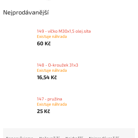
Nejprodávanější
149 - víčko M30x1,5 olej.síta
Existuje náhrada
60 Kč
148 - O-kroužek 31x3
Existuje náhrada
16,54 Kč
147 - pružina
Existuje náhrada
25 Kč
Ř
a