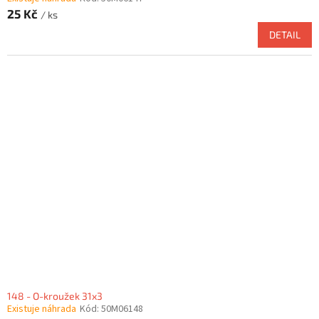
25 Kč
/ ks
DETAIL
148 - O-kroužek 31x3
Existuje náhrada
Kód:
50M06148