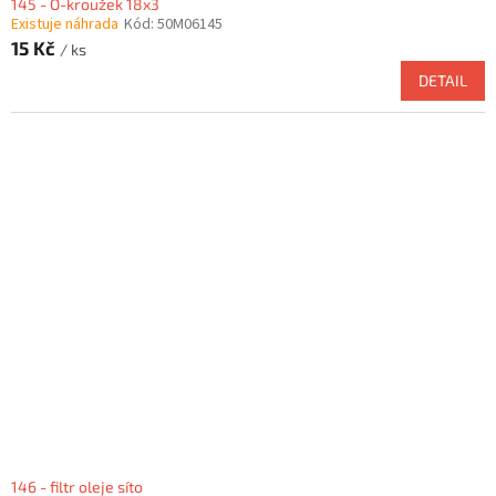
145 - O-kroužek 18x3
Existuje náhrada
Kód:
50M06145
15 Kč
/ ks
DETAIL
146 - filtr oleje síto