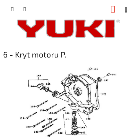
Přejít
NÁKUP
na
obsah
KOŠÍK
6 - Kryt motoru P.