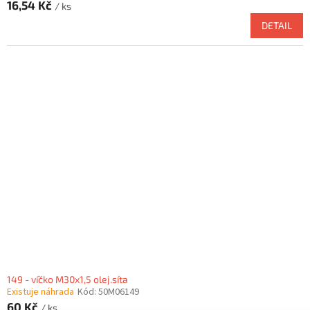
16,54 Kč
/ ks
DETAIL
149 - víčko M30x1,5 olej.síta
Existuje náhrada
Kód:
50M06149
60 Kč
/ ks