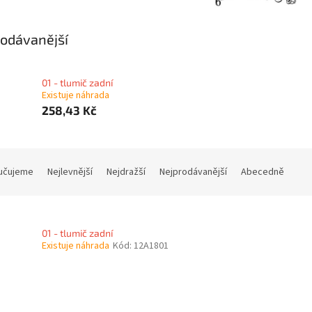
odávanější
01 - tlumič zadní
Existuje náhrada
258,43 Kč
učujeme
Nejlevnější
Nejdražší
Nejprodávanější
Abecedně
01 - tlumič zadní
Existuje náhrada
Kód:
12A1801
O
v
l