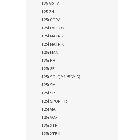
125 VISTA
125 ZN
125i CORAL
125i FALCON
125i MATRIX
125i MATRIX III.
125i MAX
125i R9
125i SE
125i SG (QM125GY-G)
125i SM
125i SR
125i SPORT R
125i VIA
125i VOX
125i XTR
125i XTR II