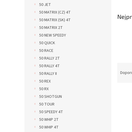
n
50 JET
e
50 MATRIX (CZ) 4T
l
Nejpr
50 MATRIX (SK) 4T
50 MATRIX 2T
50 NEW SPEEDY
50 QUICK
50 RACE
50 RALLY 2T
Ř
50 RALLY 4T
a
Dopor
50 RALLY II
z
50 REX
e
50 RX
V
n
50 SHOTGUN
ý
í
p
p
50 TOUR
i
r
50 SPEEDY 4T
s
o
50 WHIP 2T
p
d
50 WHIP 4T
r
u