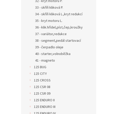
32 - kryt motoru P.
33 - skříň kliková P.
34 - skříň kliková L.,kryt redukcí
35 - kryt motoru L.
36 - klik.hřídel,píst,čep,kroužky
37 - variátor,redukce
38 - segment,pedál startovací
39 - čerpadlo oleje
40 - starter,volnoběžka
41 - magneto
125 BUG
125 CITY
125 CROSS
125 CSR 08
125 CSR 09
125 ENDURO II
125 ENDURO III
125 ENDURO IV