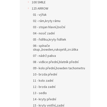
100 SMILE
o
k
125 ARROW
d
t
u
ů
01 - výfuk
k
02 - rám,kryty rámu
t
03 - stojan hlavní,boční
ů
04 - nosič zadní
05 - řidítka,kryty řidítek
06 - spínače
skup.,bowden,rukojetě,zrcátka
07 - nádrž paliva
08 - vidlice přední,blatník přední
09 - kolo přední,bowden tachometru
10 - brzda přední
11 - kolo zadní
12 - brzda zadní
13 - sedlo
14 - kryty přední
15 - kryty vnitřní,zadní