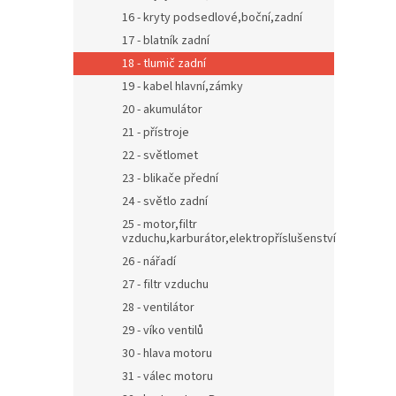
16 - kryty podsedlové,boční,zadní
17 - blatník zadní
18 - tlumič zadní
19 - kabel hlavní,zámky
20 - akumulátor
21 - přístroje
22 - světlomet
23 - blikače přední
24 - světlo zadní
25 - motor,filtr
vzduchu,karburátor,elektropříslušenství
26 - nářadí
27 - filtr vzduchu
28 - ventilátor
29 - víko ventilů
30 - hlava motoru
31 - válec motoru