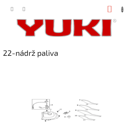
Přejít
NÁKUP
na
obsah
KOŠÍK
22-nádrž paliva