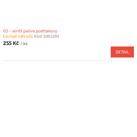
03 - ventil paliva podtlakový
Existuje náhrada
Kód:
50G2203
255 Kč
/ ks
DETAIL