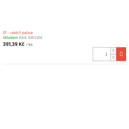
k
t
ů
01 - nádrž paliva
Skladem
Kód:
50G2201
391,39 Kč
/ ks