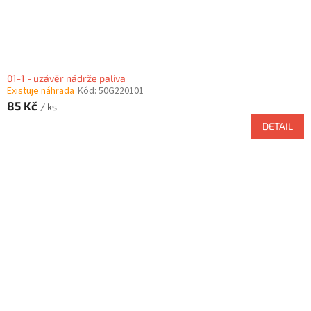
01-1 - uzávěr nádrže paliva
Existuje náhrada
Kód:
50G220101
85 Kč
/ ks
DETAIL