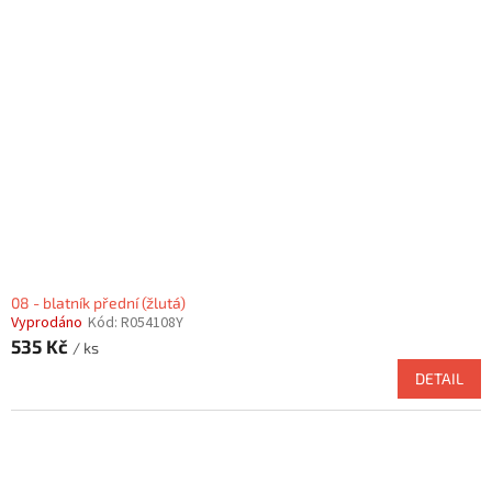
08 - blatník přední (žlutá)
Vyprodáno
Kód:
R054108Y
535 Kč
/ ks
DETAIL