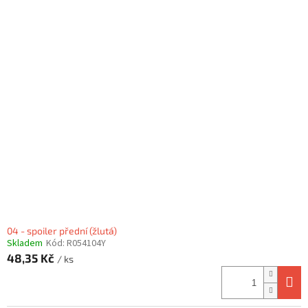
04 - spoiler přední (žlutá)
Skladem
Kód:
R054104Y
48,35 Kč
/ ks