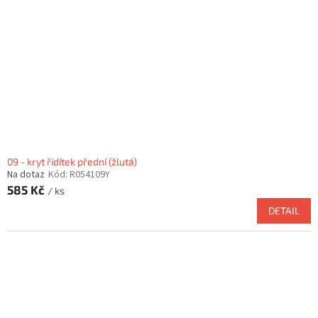
09 - kryt řidítek přední (žlutá)
Na dotaz
Kód:
R054109Y
585 Kč
/ ks
DETAIL