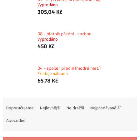
Vyprodáno
305,04 Kč
08 - blatník přední - carbon
Vyprodáno
450 Kč
04 - spoiler přední (modrá met.)
Existuje náhrada
65,78 Kč
Ř
a
Doporučujeme
Nejlevnější
Nejdražší
Nejprodávanější
z
e
Abecedně
n
í