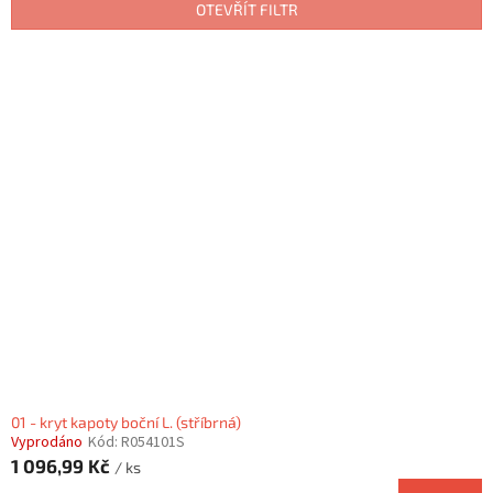
p
OTEVŘÍT FILTR
r
o
V
d
ý
u
p
k
i
t
s
ů
p
r
o
d
u
k
t
ů
01 - kryt kapoty boční L. (stříbrná)
Vyprodáno
Kód:
R054101S
1 096,99 Kč
/ ks