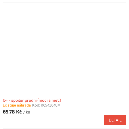
04 - spoiler přední (modrá met.)
Existuje náhrada
Kód:
R054104UM
65,78 Kč
/ ks
DETAIL