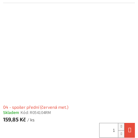
04 - spoiler přední (červená met.)
Skladem
Kód:
R054104RM
159,85 Kč
/ ks