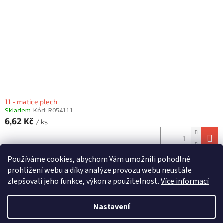
11 - matice plech
Skladem
Kód:
R054111
6,62 Kč
/ ks
Používáme cookies, abychom Vám umožnili pohodlné
23
položek celkem
O
prohlížení webu a díky analýze provozu webu neustále
v
zlepšovali jeho funkce, výkon a použitelnost.
Více informací
l
Z
á
á
Nastavení
d
Vytvořil Shoptet
p
a
a