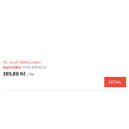
10 - kryt řidítek zadní
Vyprodáno
Kód:
R054110
385,88 Kč
/ ks
DETAIL