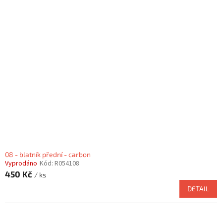
08 - blatník přední - carbon
Vyprodáno
Kód:
R054108
450 Kč
/ ks
DETAIL