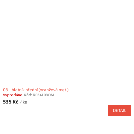
08 - blatník přední (oranžová met.)
Vyprodáno
Kód:
R054108OM
535 Kč
/ ks
DETAIL