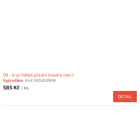
09 - kryt řidítek přední (modrá met.)
Vyprodáno
Kód:
R054109UM
585 Kč
/ ks
DETAIL