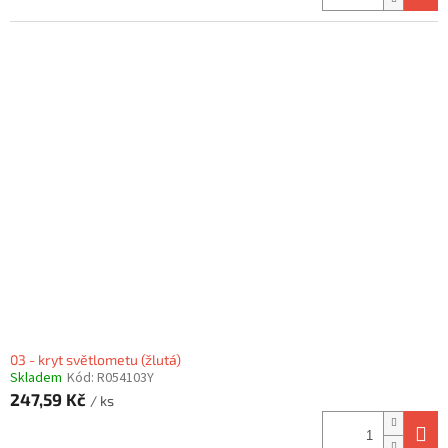
03 - kryt světlometu (žlutá)
Skladem
Kód:
R054103Y
247,59 Kč
/ ks