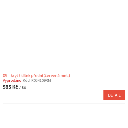
09 - kryt řidítek přední (červená met.)
Vyprodáno
Kód:
R054109RM
585 Kč
/ ks
DETAIL