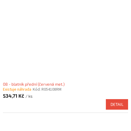
08 - blatník přední (červená met.)
Existuje náhrada
Kód:
R054108RM
534,71 Kč
/ ks
DETAIL