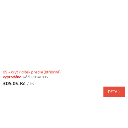
09 - kryt řidítek přední (stříbrná)
Vyprodáno
Kód:
R054109S
305,04 Kč
/ ks
DETAIL