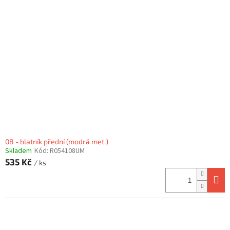
08 - blatník přední (modrá met.)
Skladem
Kód:
R054108UM
535 Kč
/ ks