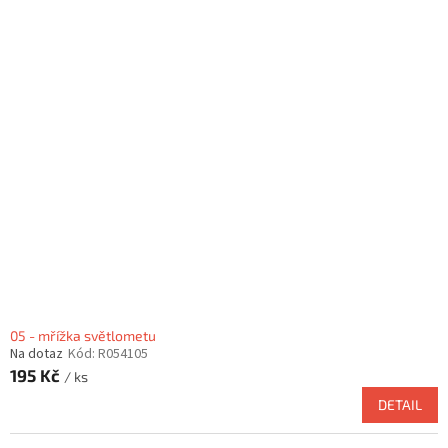
05 - mřížka světlometu
Na dotaz
Kód:
R054105
195 Kč
/ ks
DETAIL