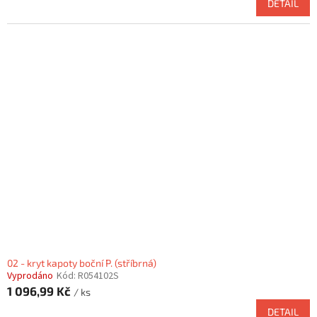
DETAIL
02 - kryt kapoty boční P. (stříbrná)
Vyprodáno
Kód:
R054102S
1 096,99 Kč
/ ks
DETAIL