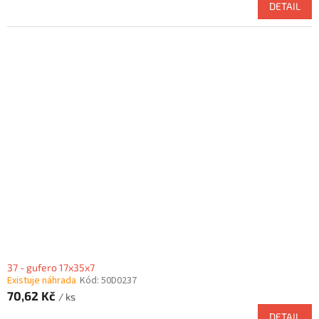
DETAIL
37 - gufero 17x35x7
Existuje náhrada
Kód:
50D0237
70,62 Kč
/ ks
DETAIL