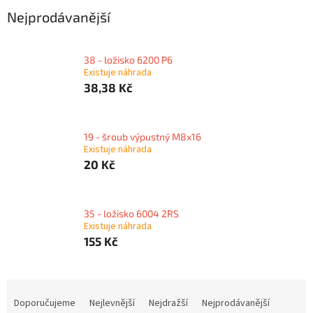
Nejprodávanější
38 - ložisko 6200 P6
Existuje náhrada
38,38 Kč
19 - šroub výpustný M8x16
Existuje náhrada
20 Kč
35 - ložisko 6004 2RS
Existuje náhrada
155 Kč
Ř
a
Doporučujeme
Nejlevnější
Nejdražší
Nejprodávanější