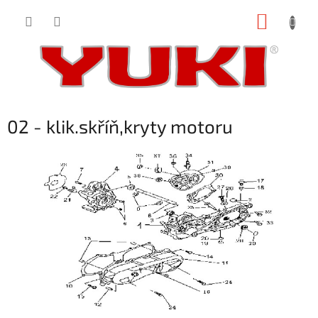
Přejít
NÁKUP
na
obsah
KOŠÍK
02 - klik.skříň,kryty motoru