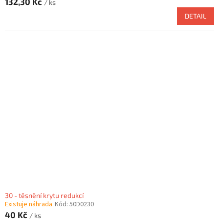
132,30 Kč
/ ks
DETAIL
30 - těsnění krytu redukcí
Existuje náhrada
Kód:
50D0230
40 Kč
/ ks