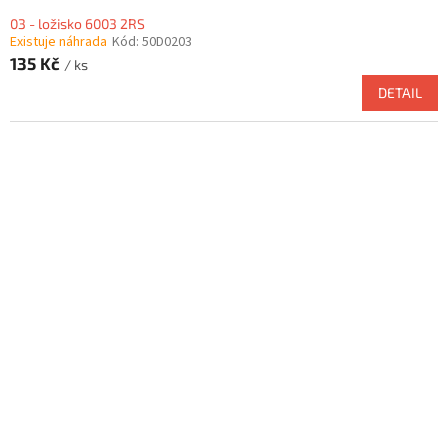
03 - ložisko 6003 2RS
Existuje náhrada
Kód:
50D0203
135 Kč
/ ks
DETAIL