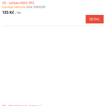
05 - ložisko 6003 2RS
Existuje náhrada
Kód:
50D0205
135 Kč
/ ks
DETAIL
10 - těsnění krytu motoru L.