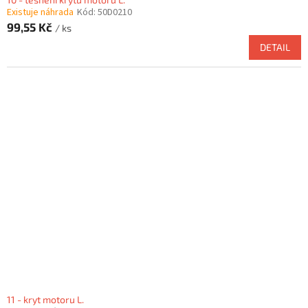
Existuje náhrada
Kód:
50D0210
99,55 Kč
/ ks
DETAIL
11 - kryt motoru L.