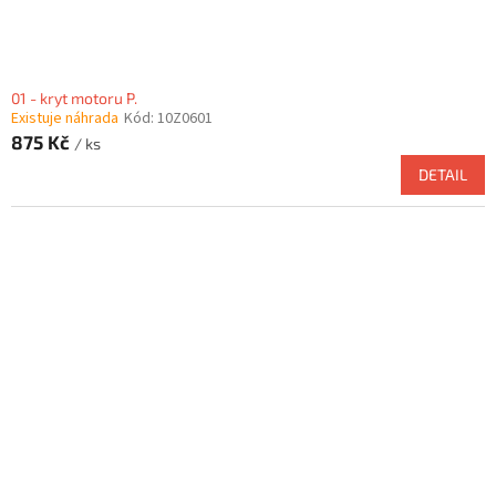
t
ů
01 - kryt motoru P.
Existuje náhrada
Kód:
10Z0601
875 Kč
/ ks
DETAIL