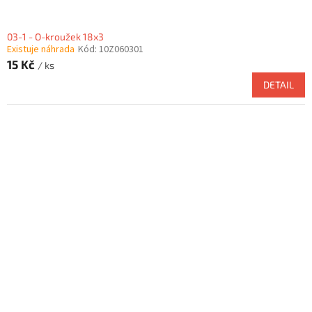
03-1 - O-kroužek 18x3
Existuje náhrada
Kód:
10Z060301
15 Kč
/ ks
DETAIL