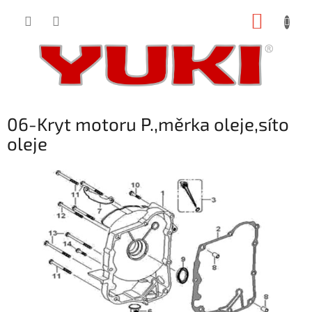
Přejít
NÁKUP
na
obsah
KOŠÍK
06-Kryt motoru P.,měrka oleje,síto
oleje