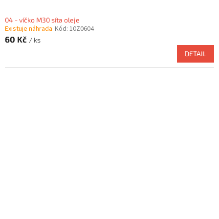
04 - víčko M30 síta oleje
Existuje náhrada
Kód:
10Z0604
60 Kč
/ ks
DETAIL