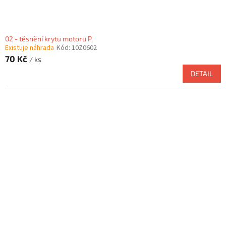
02 - těsnění krytu motoru P.
Existuje náhrada
Kód:
10Z0602
70 Kč
/ ks
DETAIL