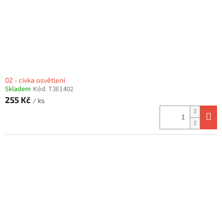
d
u
k
t
ů
02 - cívka osvětlení
Skladem
Kód:
T3E1402
255 Kč
/ ks