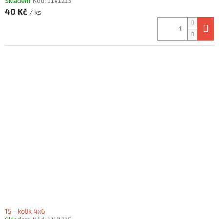
Skladem
Kód:
11V1213
40 Kč
/ ks
15 - kolík 4x6