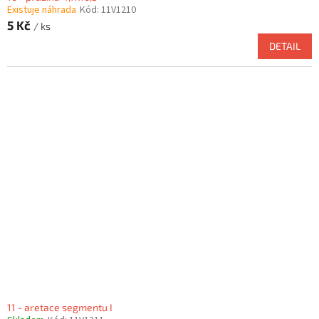
Existuje náhrada
Kód:
11V1210
5 Kč
/ ks
DETAIL
11 - aretace segmentu I