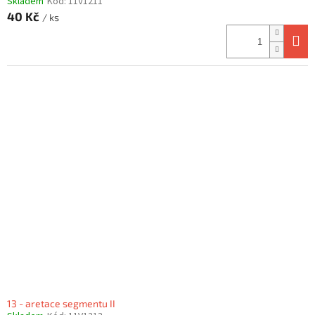
Skladem
Kód:
11V1211
40 Kč
/ ks
13 - aretace segmentu II