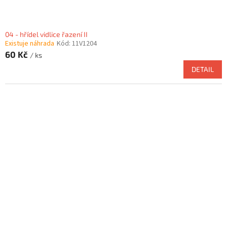
04 - hřídel vidlice řazení II
Existuje náhrada
Kód:
11V1204
60 Kč
/ ks
DETAIL