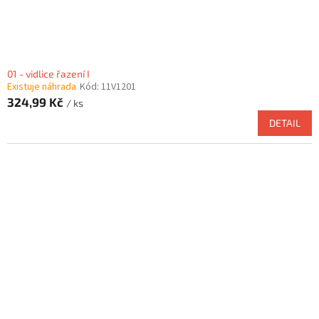
t
ů
01 - vidlice řazení I
Existuje náhrada
Kód:
11V1201
324,99 Kč
/ ks
DETAIL