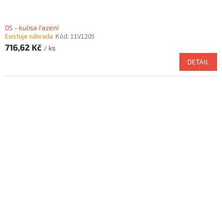
05 - kulisa řazení
Existuje náhrada
Kód:
11V1205
716,62 Kč
/ ks
DETAIL