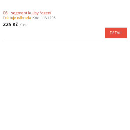
06 - segment kulisy řazení
Existuje náhrada
Kód:
11V1206
225 Kč
/ ks
DETAIL