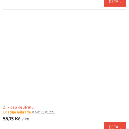
DETAIL
21 - čep neutrálu
Existuje náhrada
Kód:
11V1221
55,13 Kč
/ ks
DETAIL