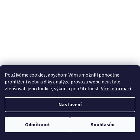
Používáme cookies, abychom Vám umožnili pohodlné
37 - pedál řazení
prohlížení webu a díky analýze provozu webu neustále
Existuje náhrada
Kód:
11V1237
zlepšovali jeho funkce, výkon a použitelnost.
Více informací
475 Kč
/ ks
DETAIL
Nastavení
30
položek celkem
O
v
Odmítnout
Souhlasím
l
Z
á
á