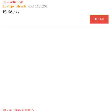
09 - kolík 5x8
Existuje náhrada
Kód:
11V1209
15 Kč
/ ks
DETAIL
10 - pružina 4,7x10,5