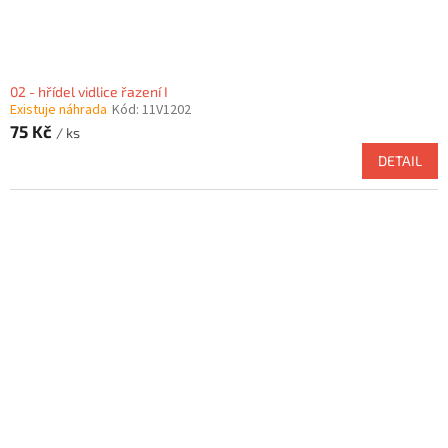
02 - hřídel vidlice řazení I
Existuje náhrada
Kód:
11V1202
75 Kč
/ ks
DETAIL