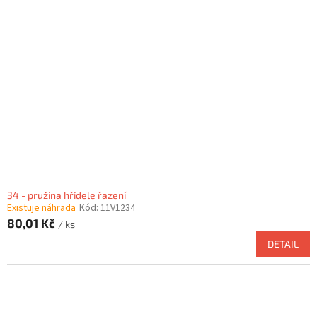
34 - pružina hřídele řazení
Existuje náhrada
Kód:
11V1234
80,01 Kč
/ ks
DETAIL