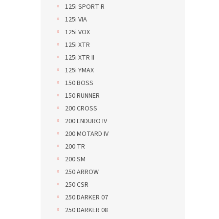
125i SPORT R
125i VIA
125i VOX
125i XTR
125i XTR II
125i YMAX
150 BOSS
150 RUNNER
200 CROSS
200 ENDURO IV
200 MOTARD IV
200 TR
200 SM
250 ARROW
250 CSR
250 DARKER 07
250 DARKER 08