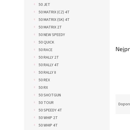
n
50 JET
e
50 MATRIX (CZ) 4T
l
50 MATRIX (SK) 4T
50 MATRIX 2T
50 NEW SPEEDY
50 QUICK
Nejpr
50 RACE
50 RALLY 2T
50 RALLY 4T
50 RALLY II
50 REX
50 RX
50 SHOTGUN
Ř
50 TOUR
a
Dopor
z
50 SPEEDY 4T
e
50 WHIP 2T
V
n
50 WHIP 4T
ý
í