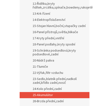
12-Řidítka,kryty
řidítek,zrcátka,spínače,bowdeny,rukojetě
13-Krk řízení
14-Elektropříslušenství
15-Stojan hlavní,boční,stupačky zadní
16-Panel přístrojů,světla,blikače
17-Kryty přední,vnitřní
18-Panel podlahy,kryty spodní
19-Schránka podsedlová,kryty
podsedlové,zadní
20-Nádrž paliva
21-Tlumiče
22-Výfuk,filtr vzduchu
23-Sedlo,blatník přední,nadkolí
zadní,křídlo zadní,nosič
24-Kolo přední,zadní
25-Akumulátor
26-Brzda přední,zadní