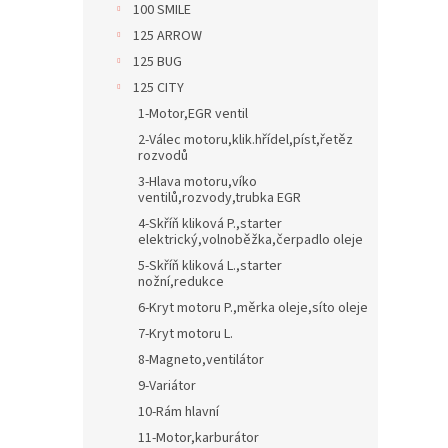
100 SMILE
p
p
125 ARROW
i
r
s
o
125 BUG
p
d
125 CITY
r
u
1-Motor,EGR ventil
o
k
2-Válec motoru,klik.hřídel,píst,řetěz
d
t
rozvodů
u
ů
3-Hlava motoru,víko
k
ventilů,rozvody,trubka EGR
t
4-Skříň kliková P.,starter
ů
elektrický,volnoběžka,čerpadlo oleje
5-Skříň kliková L.,starter
nožní,redukce
6-Kryt motoru P.,měrka oleje,síto oleje
7-Kryt motoru L.
8-Magneto,ventilátor
9-Variátor
10-Rám hlavní
11-Motor,karburátor