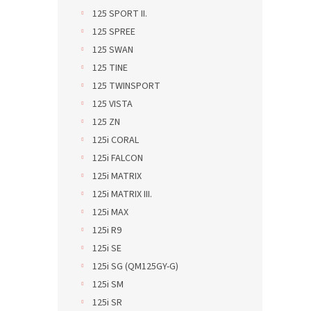
125 SPORT II.
125 SPREE
125 SWAN
125 TINE
125 TWINSPORT
125 VISTA
125 ZN
125i CORAL
125i FALCON
125i MATRIX
125i MATRIX III.
125i MAX
125i R9
125i SE
125i SG (QM125GY-G)
125i SM
125i SR