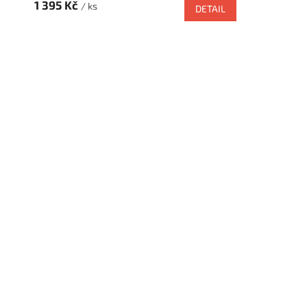
1 395 Kč
/ ks
DETAIL