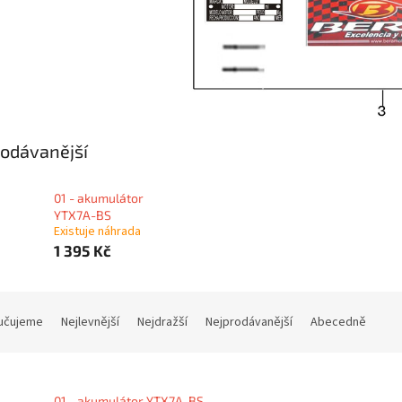
odávanější
01 - akumulátor
YTX7A-BS
Existuje náhrada
1 395 Kč
učujeme
Nejlevnější
Nejdražší
Nejprodávanější
Abecedně
01 - akumulátor YTX7A-BS