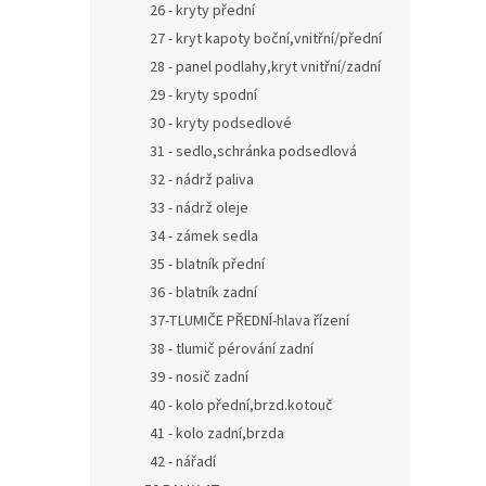
26 - kryty přední
27 - kryt kapoty boční,vnitřní/přední
28 - panel podlahy,kryt vnitřní/zadní
29 - kryty spodní
30 - kryty podsedlové
31 - sedlo,schránka podsedlová
32 - nádrž paliva
33 - nádrž oleje
34 - zámek sedla
35 - blatník přední
36 - blatník zadní
37-TLUMIČE PŘEDNÍ-hlava řízení
38 - tlumič pérování zadní
39 - nosič zadní
40 - kolo přední,brzd.kotouč
41 - kolo zadní,brzda
42 - nářadí