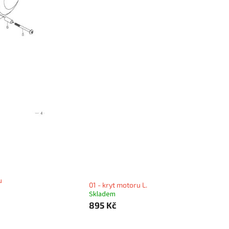
u
01 - kryt motoru L.
Skladem
895 Kč