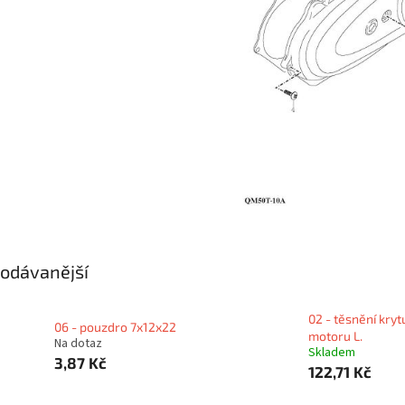
odávanější
02 - těsnění kryt
06 - pouzdro 7x12x22
motoru L.
Na dotaz
Skladem
3,87 Kč
122,71 Kč