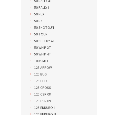
50 RALLY 4T
50 RALLY II
50 REX
50 RX
50 SHOTGUN
50 TOUR
50 SPEEDY 4T
50 WHIP 2T
50 WHIP 4T
100 SMILE
125 ARROW
125 BUG
125 CITY
125 CROSS
125 CSR 08
125 CSR 09
125 ENDURO II
125 ENDURO III