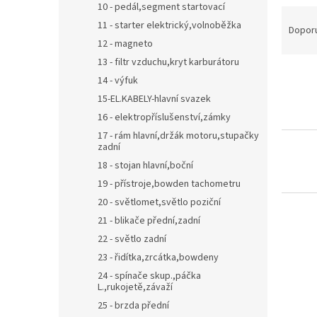
10 - pedál,segment startovací
Ř
11 - starter elektrický,volnoběžka
a
Dopor
z
12 - magneto
e
13 - filtr vzduchu,kryt karburátoru
V
n
14 - výfuk
ý
í
15-EL.KABELY-hlavní svazek
p
p
16 - elektropříslušenství,zámky
i
r
s
17 - rám hlavní,držák motoru,stupačky
o
zadní
p
d
18 - stojan hlavní,boční
r
u
o
k
19 - přístroje,bowden tachometru
d
t
20 - světlomet,světlo poziční
u
ů
21 - blikače přední,zadní
k
22 - světlo zadní
t
23 - řidítka,zrcátka,bowdeny
ů
24 - spínače skup.,páčka
L.,rukojetě,závaží
25 - brzda přední