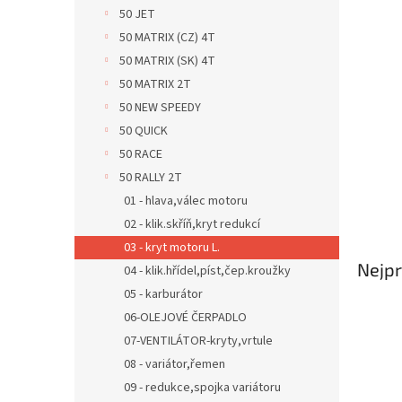
n
50 JET
e
50 MATRIX (CZ) 4T
l
50 MATRIX (SK) 4T
50 MATRIX 2T
50 NEW SPEEDY
50 QUICK
50 RACE
50 RALLY 2T
01 - hlava,válec motoru
02 - klik.skříň,kryt redukcí
03 - kryt motoru L.
Nejpr
04 - klik.hřídel,píst,čep.kroužky
05 - karburátor
06-OLEJOVÉ ČERPADLO
07-VENTILÁTOR-kryty,vrtule
08 - variátor,řemen
09 - redukce,spojka variátoru