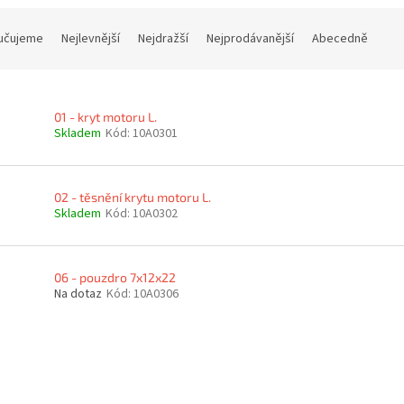
učujeme
Nejlevnější
Nejdražší
Nejprodávanější
Abecedně
01 - kryt motoru L.
Skladem
Kód:
10A0301
02 - těsnění krytu motoru L.
Skladem
Kód:
10A0302
06 - pouzdro 7x12x22
Na dotaz
Kód:
10A0306
O
v
l
á