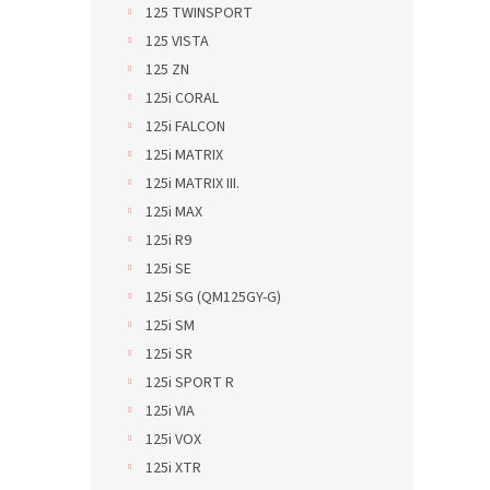
125 TWINSPORT
125 VISTA
125 ZN
125i CORAL
125i FALCON
125i MATRIX
125i MATRIX III.
125i MAX
125i R9
125i SE
125i SG (QM125GY-G)
125i SM
125i SR
125i SPORT R
125i VIA
125i VOX
125i XTR