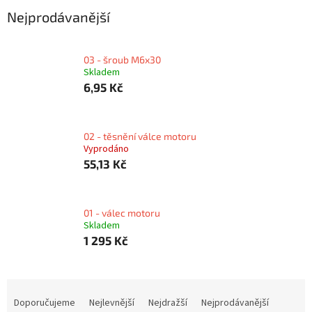
Nejprodávanější
03 - šroub M6x30
Skladem
6,95 Kč
02 - těsnění válce motoru
Vyprodáno
55,13 Kč
01 - válec motoru
Skladem
1 295 Kč
Ř
a
Doporučujeme
Nejlevnější
Nejdražší
Nejprodávanější