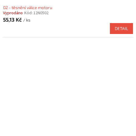
02 - těsnění válce motoru
Vyprodáno
Kód:
12N0502
55,13 Kč
/ ks
DETAIL