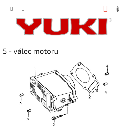
Přejít
NÁKUP
na
obsah
KOŠÍK
5 - válec motoru