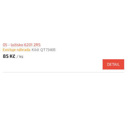
05 - ložisko 6201 2RS
Existuje náhrada
Kód:
QT73405
85 Kč
/ ks
DETAIL