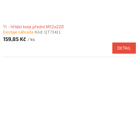
11 - hřídel kola přední M12x220
Existuje náhrada
Kód:
QT73411
159,85 Kč
/ ks
DETAIL