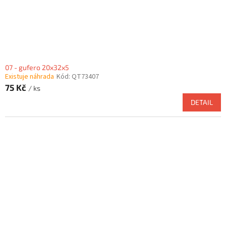
07 - gufero 20x32x5
Existuje náhrada
Kód:
QT73407
75 Kč
/ ks
DETAIL