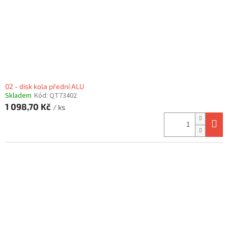
d
u
k
t
ů
02 - disk kola přední ALU
Skladem
Kód:
QT73402
1 098,70 Kč
/ ks