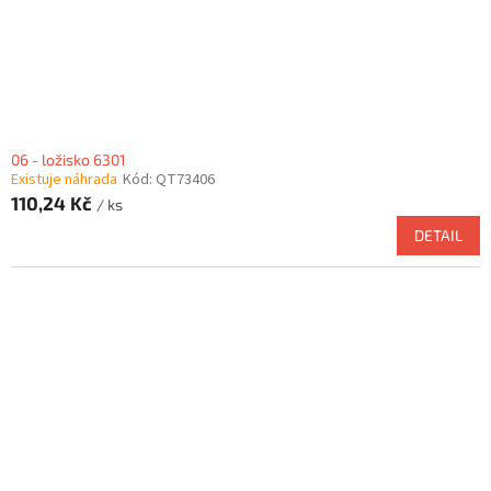
06 - ložisko 6301
Existuje náhrada
Kód:
QT73406
110,24 Kč
/ ks
DETAIL