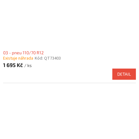
03 - pneu 110/70 R12
Existuje náhrada
Kód:
QT73403
1 695 Kč
/ ks
DETAIL