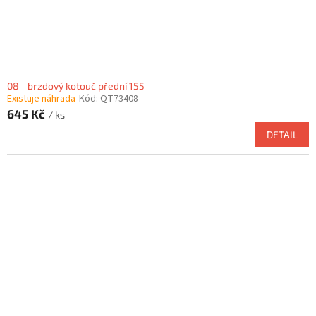
08 - brzdový kotouč přední 155
Existuje náhrada
Kód:
QT73408
645 Kč
/ ks
DETAIL