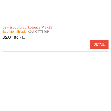
09 - šroub brzd. kotouče M8x25
Existuje náhrada
Kód:
QT73409
35,01 Kč
/ ks
DETAIL