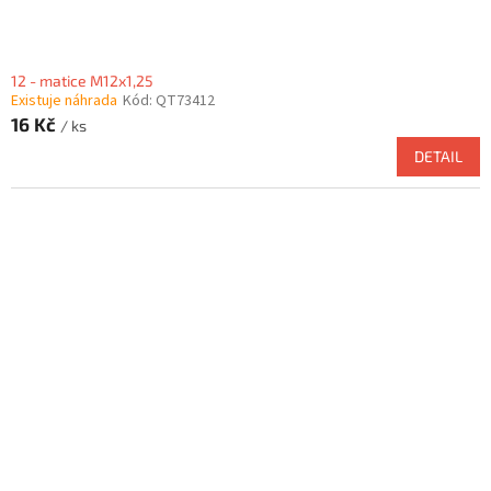
12 - matice M12x1,25
Existuje náhrada
Kód:
QT73412
16 Kč
/ ks
DETAIL