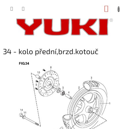
Přejít
NÁKUP
na
obsah
KOŠÍK
34 - kolo přední,brzd.kotouč