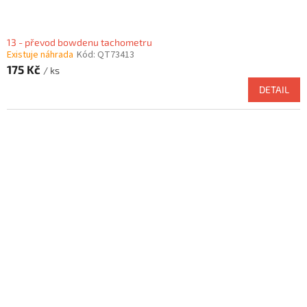
13 - převod bowdenu tachometru
Existuje náhrada
Kód:
QT73413
175 Kč
/ ks
DETAIL