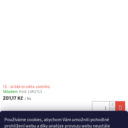
13 - držák brzdiče zadního
Skladem
Kód:
12R2713
201,17 Kč
/ ks
Používáme cookies, abychom Vám umožnili pohodlné
9
položek celkem
O
prohlížení webu a díky analýze provozu webu neustále