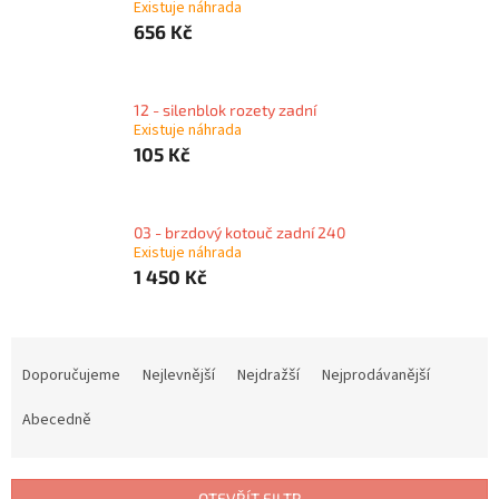
Existuje náhrada
656 Kč
12 - silenblok rozety zadní
Existuje náhrada
105 Kč
03 - brzdový kotouč zadní 240
Existuje náhrada
1 450 Kč
Ř
a
Doporučujeme
Nejlevnější
Nejdražší
Nejprodávanější
z
e
Abecedně
n
í
p
OTEVŘÍT FILTR