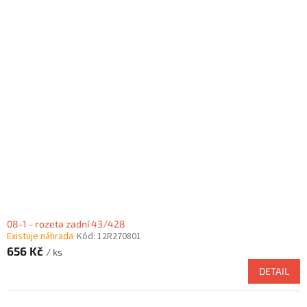
08-1 - rozeta zadní 43/428
Existuje náhrada
Kód:
12R270801
656 Kč
/ ks
DETAIL