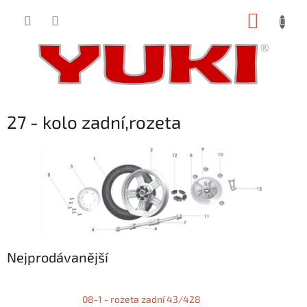
Přejít
NÁKUP
na
obsah
KOŠÍK
27 - kolo zadní,rozeta
Nejprodávanější
08-1 - rozeta zadní 43/428