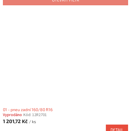
r
o
V
d
ý
u
p
k
i
t
s
ů
p
r
o
d
u
k
t
ů
01 - pneu zadní 160/80 R16
Vyprodáno
Kód:
12R2701
1 201,72 Kč
/ ks
DETAIL