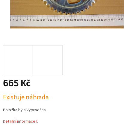
665 Kč
Měrná
Existuje náhrada
cena:
Položka byla vyprodána…
Detailní informace