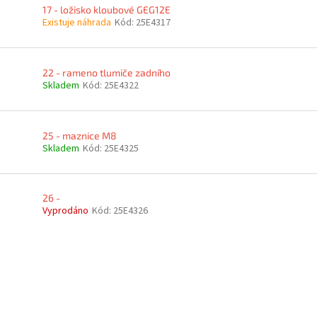
17 - ložisko kloubové GEG12E
Existuje náhrada
Kód:
25E4317
22 - rameno tlumiče zadního
Skladem
Kód:
25E4322
25 - maznice M8
Skladem
Kód:
25E4325
26 -
Vyprodáno
Kód:
25E4326
O
v
l
á
d
a