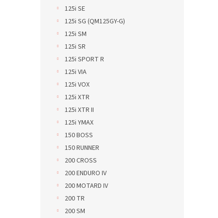
125i SE
125i SG (QM125GY-G)
125i SM
125i SR
125i SPORT R
125i VIA
125i VOX
125i XTR
125i XTR II
125i YMAX
150 BOSS
150 RUNNER
200 CROSS
200 ENDURO IV
200 MOTARD IV
200 TR
200 SM