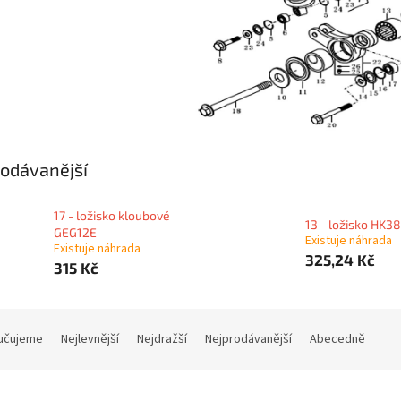
odávanější
17 - ložisko kloubové
13 - ložisko HK
GEG12E
Existuje náhrada
Existuje náhrada
325,24 Kč
315 Kč
učujeme
Nejlevnější
Nejdražší
Nejprodávanější
Abecedně