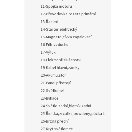
11-Spojka motoru
12-Převodovka,rozeta primární
13-Řazení
14-Starter elektrický
15-Magneto,cívka zapalovací
16-Filtr vzduchu
17-Výfuk
18-Elektropříslušenství
19-Kabel hlavní,zámky
20-Akumulátor
21-Panel přístrojů
22-Světlomet
23-Blikače
24-Světlo zadní,blatník zadní
25-Řidítka,zrcátka,bowdeny,páčka L.
26-Brzda přední
27-Kryt světlometu