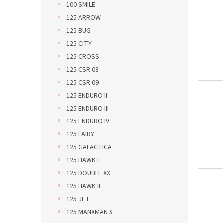
100 SMILE
ý
í
125 ARROW
p
p
i
r
125 BUG
s
o
125 CITY
p
d
125 CROSS
r
u
125 CSR 08
o
k
125 CSR 09
d
t
u
ů
125 ENDURO II
k
125 ENDURO III
t
125 ENDURO IV
ů
125 FAIRY
125 GALACTICA
125 HAWK I
125 DOUBLE XX
125 HAWK II
125 JET
125 MANXMAN S