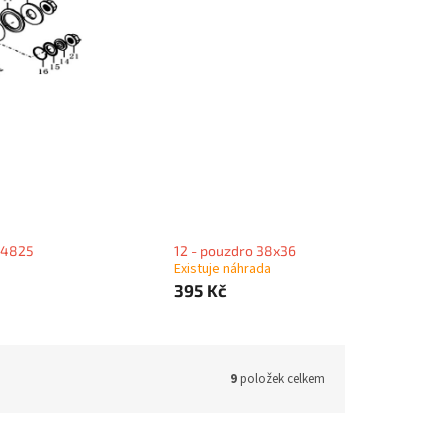
384825
12 - pouzdro 38x36
Existuje náhrada
395 Kč
9
položek celkem