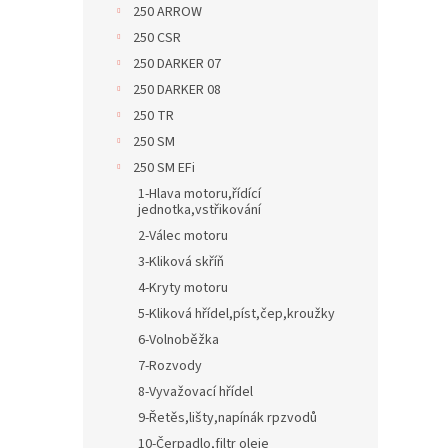
250 ARROW
250 CSR
250 DARKER 07
250 DARKER 08
250 TR
250 SM
250 SM EFi
1-Hlava motoru,řídící
jednotka,vstřikování
2-Válec motoru
3-Kliková skříň
4-Kryty motoru
5-Kliková hřídel,píst,čep,kroužky
6-Volnoběžka
7-Rozvody
8-Vyvažovací hřídel
9-Řetěs,lišty,napínák rpzvodů
10-Čerpadlo,filtr oleje