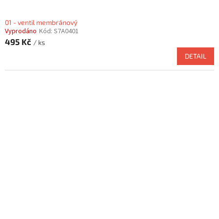
01 - ventil membránový
Vyprodáno
Kód:
S7A0401
495 Kč
/ ks
DETAIL