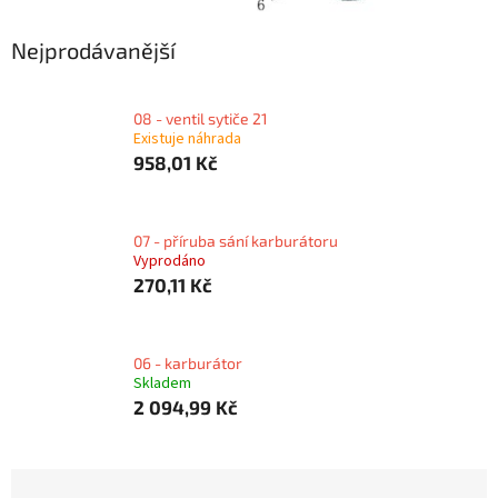
Nejprodávanější
08 - ventil sytiče 21
Existuje náhrada
958,01 Kč
07 - příruba sání karburátoru
Vyprodáno
270,11 Kč
06 - karburátor
Skladem
2 094,99 Kč
Ř