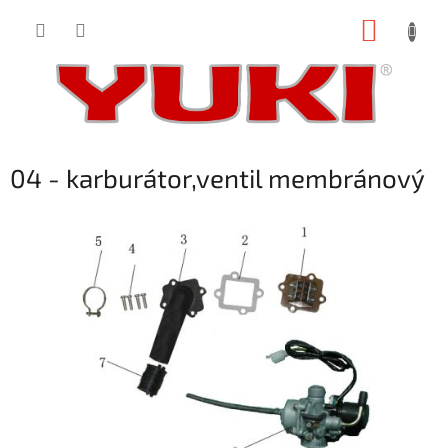
Přejít
NÁKUP
na
obsah
KOŠÍK
04 - karburátor,ventil membránový