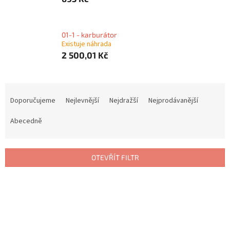
01-1 - karburátor
Existuje náhrada
2 500,01 Kč
Ř
a
Doporučujeme
Nejlevnější
Nejdražší
Nejprodávanější
z
e
Abecedně
n
í
p
OTEVŘÍT FILTR
r
o
V
d
ý
u
p
k
i
t
s