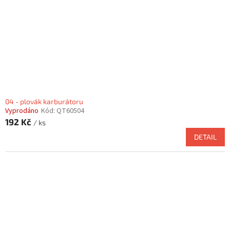
04 - plovák karburátoru
Vyprodáno
Kód:
QT60504
192 Kč
/ ks
DETAIL