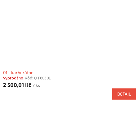
ů
p
r
o
d
u
k
t
ů
01 - karburátor
Vyprodáno
Kód:
QT60501
2 500,01 Kč
/ ks
DETAIL