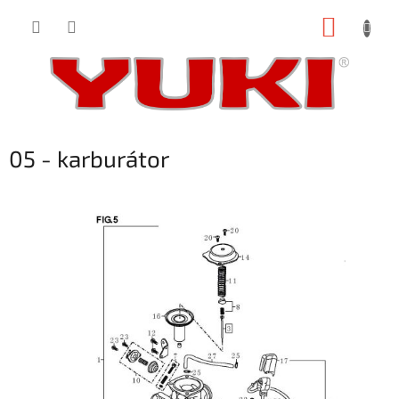
Přejít
NÁKUP
na
obsah
KOŠÍK
05 - karburátor