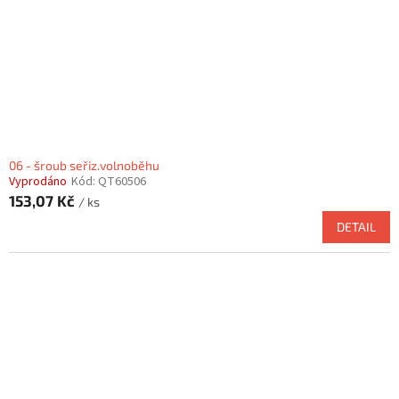
06 - šroub seřiz.volnoběhu
Vyprodáno
Kód:
QT60506
153,07 Kč
/ ks
DETAIL