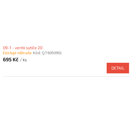
09-1 - ventil sytiče 20
Existuje náhrada
Kód:
QT6050901
695 Kč
/ ks
DETAIL