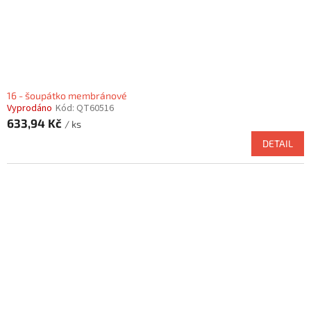
16 - šoupátko membránové
Vyprodáno
Kód:
QT60516
633,94 Kč
/ ks
DETAIL