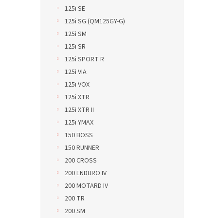
125i SE
125i SG (QM125GY-G)
125i SM
125i SR
125i SPORT R
125i VIA
125i VOX
125i XTR
125i XTR II
125i YMAX
150 BOSS
150 RUNNER
200 CROSS
200 ENDURO IV
200 MOTARD IV
200 TR
200 SM