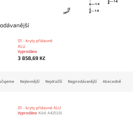
odávanější
01 - kryty přídavné
ALU
Vyprodáno
3 858,69 Kč
učujeme
Nejlevnější
Nejdražší
Nejprodávanější
Abecedně
01 - kryty přídavné ALU
Vyprodáno
Kód:
A425101
O