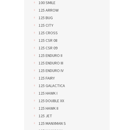
p
d
100 SMILE
r
u
125 ARROW
o
k
125 BUG
d
t
u
ů
125 CITY
k
125 CROSS
t
125 CSR 08
ů
125 CSR 09
125 ENDURO II
125 ENDURO III
125 ENDURO IV
125 FAIRY
125 GALACTICA
125 HAWK I
125 DOUBLE XX
125 HAWK II
125 JET
125 MANXMAN S