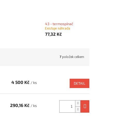
43 - termospínač
Existuje náhrada
77,32 Kč
7
položek celkem
4 500 Kč
/ ks
DETAIL
290,16 Kč
/ ks