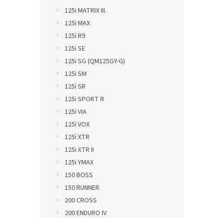
125i MATRIX III.
125i MAX
125i R9
125i SE
125i SG (QM125GY-G)
125i SM
125i SR
125i SPORT R
125i VIA
125i VOX
125i XTR
125i XTR II
125i YMAX
150 BOSS
150 RUNNER
200 CROSS
200 ENDURO IV