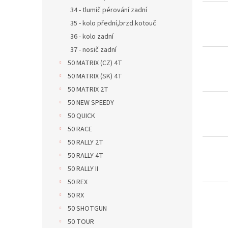
d
t
34 - tlumič pérování zadní
u
ů
35 - kolo přední,brzd.kotouč
k
36 - kolo zadní
t
ů
37 - nosič zadní
50 MATRIX (CZ) 4T
50 MATRIX (SK) 4T
50 MATRIX 2T
50 NEW SPEEDY
50 QUICK
50 RACE
50 RALLY 2T
50 RALLY 4T
50 RALLY II
50 REX
50 RX
50 SHOTGUN
50 TOUR