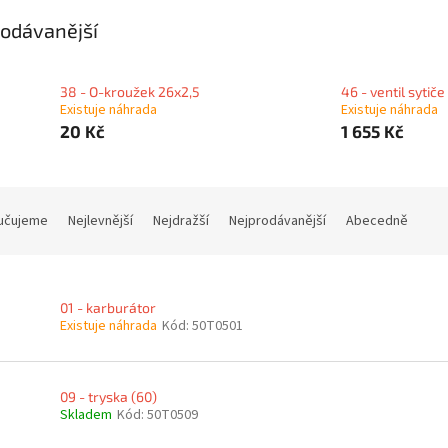
odávanější
38 - O-kroužek 26x2,5
46 - ventil sytiče
Existuje náhrada
Existuje náhrada
20 Kč
1 655 Kč
učujeme
Nejlevnější
Nejdražší
Nejprodávanější
Abecedně
01 - karburátor
Existuje náhrada
Kód:
50T0501
09 - tryska (60)
Skladem
Kód:
50T0509