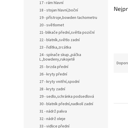
17 - rám hlavní
Nejpr
18 - stojan hlavní,boční
19 - přístroje,bowden tachometru
20 - světlomet
21- blikače přední,světla poziční
22 - blatník,světlo zadní
23 - řidítka,zrcátka
24 - spínače skup.,páčka
Ř
L.,bowdeny,rukojetě
a
Dopor
25 - brzda přední
z
26 - kryty přední
e
V
n
27 - kryty vnitřní,spodní
ý
í
28 - kryty zadní
p
p
29 - sedlo,schránka podsedlová
i
r
30 - blatník přední,nadkolí zadní
s
o
31 - nádrž paliva
p
d
r
u
32 - nádrž oleje
o
k
33 - vidlice přední