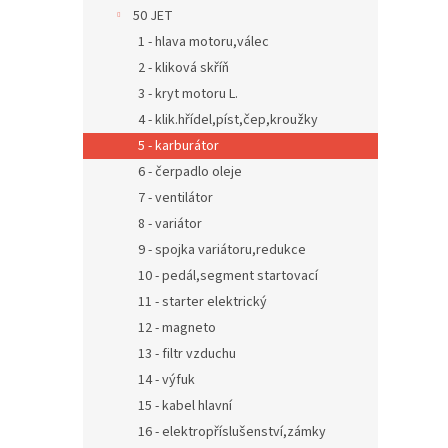
n
50 JET
e
1 - hlava motoru,válec
l
2 - kliková skříň
3 - kryt motoru L.
4 - klik.hřídel,píst,čep,kroužky
5 - karburátor
6 - čerpadlo oleje
7 - ventilátor
8 - variátor
9 - spojka variátoru,redukce
10 - pedál,segment startovací
11 - starter elektrický
12 - magneto
13 - filtr vzduchu
14 - výfuk
15 - kabel hlavní
16 - elektropříslušenství,zámky