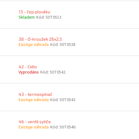
13 - čep plováku
Skladem
Kód:
50T0513
38 - O-kroužek 26x2,5
Existuje náhrada
Kód:
50T0538
42 - čidlo
Vyprodáno
Kód:
50T0542
43 - termospínač
Existuje náhrada
Kód:
50T0543
46 - ventil sytiče
Existuje náhrada
Kód:
50T0546