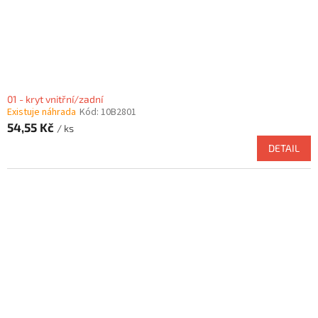
u
k
t
ů
01 - kryt vnitřní/zadní
Existuje náhrada
Kód:
10B2801
54,55 Kč
/ ks
DETAIL