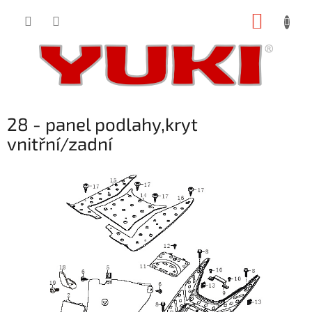
Přejít
NÁKUP
na
obsah
KOŠÍK
28 - panel podlahy,kryt
vnitřní/zadní