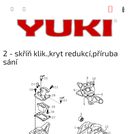
Přejít
NÁKUP
na
obsah
KOŠÍK
2 - skříň klik.,kryt redukcí,příruba
sání