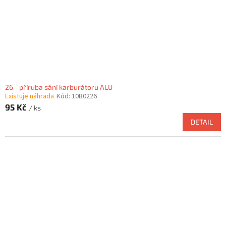
26 - příruba sání karburátoru ALU
Existuje náhrada
Kód:
10B0226
95 Kč
/ ks
DETAIL