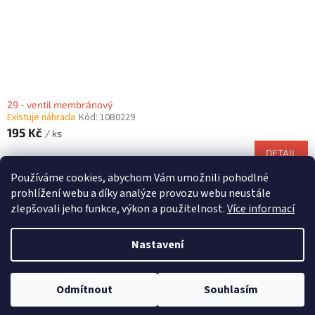
29 - ventil membránový
Existuje náhrada
Kód:
10B0229
195 Kč
/ ks
DETAIL
Používáme cookies, abychom Vám umožnili pohodlné
9
položek celkem
O
prohlížení webu a díky analýze provozu webu neustále
v
zlepšovali jeho funkce, výkon a použitelnost.
Více informací
l
Z
á
á
d
Nastavení
Vytvořil Shoptet
p
a
a
c
t
í
Odmítnout
Souhlasím
Copyright 2026
NDshop
. Všechna práva vyhrazena.
í
p
r