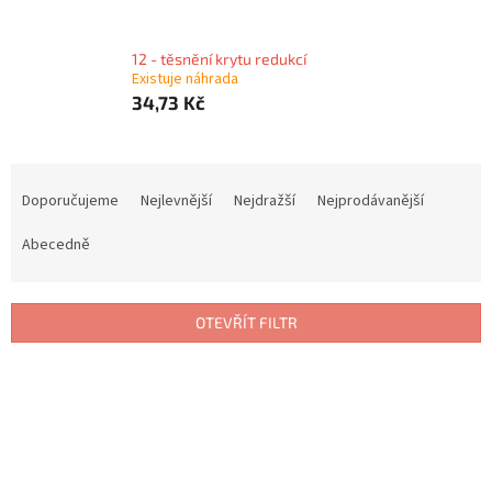
12 - těsnění krytu redukcí
Existuje náhrada
34,73 Kč
Ř
a
Doporučujeme
Nejlevnější
Nejdražší
Nejprodávanější
z
e
Abecedně
n
í
p
OTEVŘÍT FILTR
r
o
V
d
ý
u
p
k
i
t
s
ů