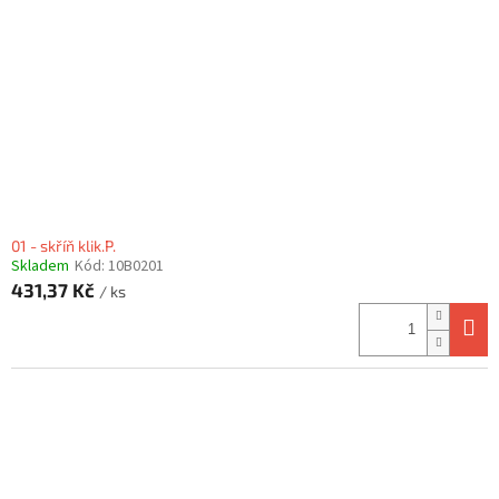
p
r
o
d
u
k
t
ů
01 - skříň klik.P.
Skladem
Kód:
10B0201
431,37 Kč
/ ks