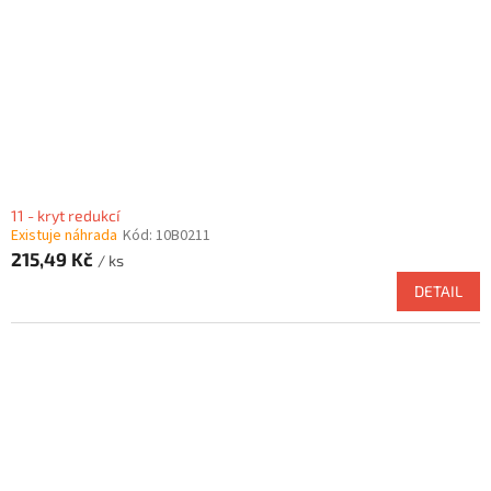
11 - kryt redukcí
Existuje náhrada
Kód:
10B0211
215,49 Kč
/ ks
DETAIL