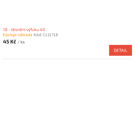
18 - těsnění výfuku 40
Existuje náhrada
Kód:
C121718
45 Kč
/ ks
DETAIL