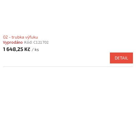
k
t
ů
02 - trubka výfuku
Vyprodáno
Kód:
C121702
1 648,25 Kč
/ ks
DETAIL