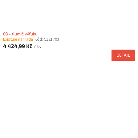
03 - tlumič výfuku
Existuje náhrada
Kód:
C121703
4 424,99 Kč
/ ks
DETAIL