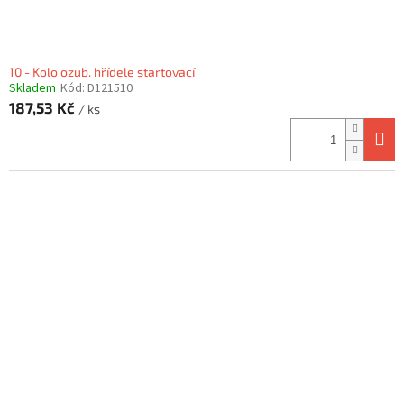
ů
10 - Kolo ozub. hřídele startovací
Skladem
Kód:
D121510
187,53 Kč
/ ks