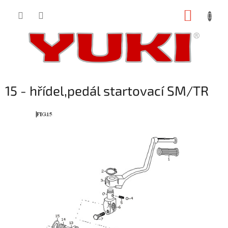
Přejít
NÁKUP
na
obsah
KOŠÍK
15 - hřídel,pedál startovací SM/TR