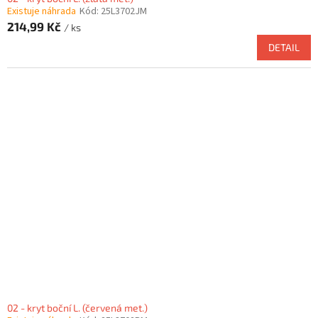
Existuje náhrada
Kód:
25L3702JM
214,99 Kč
/ ks
DETAIL
02 - kryt boční L. (červená met.)