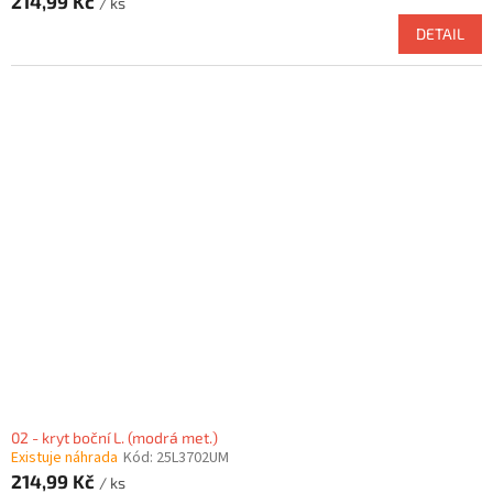
214,99 Kč
/ ks
DETAIL
02 - kryt boční L. (modrá met.)
Existuje náhrada
Kód:
25L3702UM
214,99 Kč
/ ks