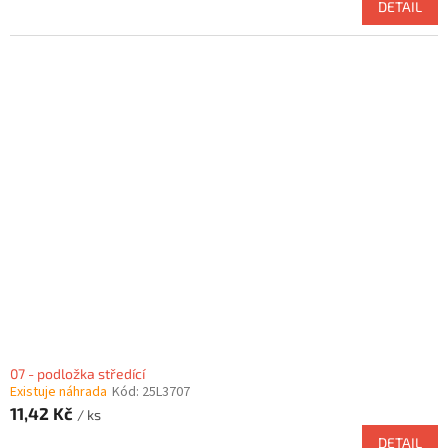
DETAIL
07 - podložka středící
Existuje náhrada
Kód:
25L3707
11,42 Kč
/ ks
DETAIL