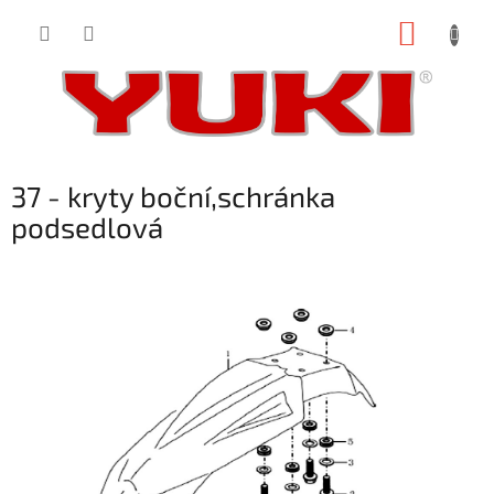
Přejít
NÁKUP
na
obsah
KOŠÍK
37 - kryty boční,schránka
podsedlová