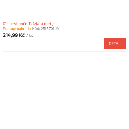
01 - kryt boční P. (zlatá met.)
Existuje náhrada
Kód:
25L3701JM
214,99 Kč
/ ks
DETAIL