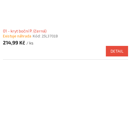
t
ů
01 - kryt boční P. (černá)
Existuje náhrada
Kód:
25L3701B
214,99 Kč
/ ks
DETAIL