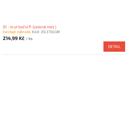
01 - kryt boční P. (zelená met.)
Existuje náhrada
Kód:
25L3701GM
214,99 Kč
/ ks
DETAIL