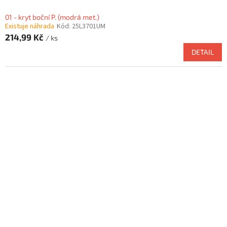
01 - kryt boční P. (modrá met.)
Existuje náhrada
Kód:
25L3701UM
214,99 Kč
/ ks
DETAIL