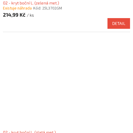
02 - kryt boční L. (zelená met.)
Existuje náhrada
Kód:
25L3702GM
214,99 Kč
/ ks
DETAIL
02 - kryt boční L. (zlatá met.)