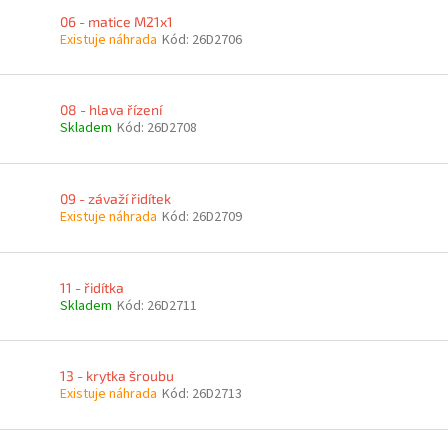
06 - matice M21x1
Existuje náhrada
Kód:
26D2706
08 - hlava řízení
Skladem
Kód:
26D2708
09 - závaží řidítek
Existuje náhrada
Kód:
26D2709
11 - řidítka
Skladem
Kód:
26D2711
13 - krytka šroubu
Existuje náhrada
Kód:
26D2713