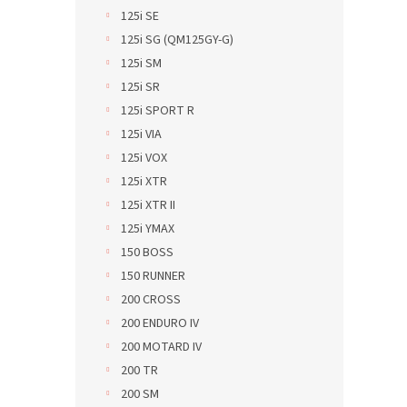
125i SE
125i SG (QM125GY-G)
125i SM
125i SR
125i SPORT R
125i VIA
125i VOX
125i XTR
125i XTR II
125i YMAX
150 BOSS
150 RUNNER
200 CROSS
200 ENDURO IV
200 MOTARD IV
200 TR
200 SM