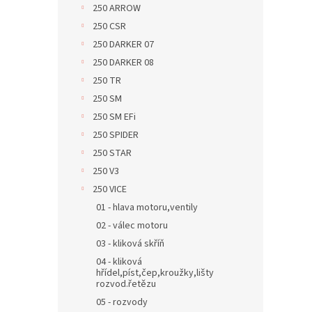
250 ARROW
250 CSR
250 DARKER 07
250 DARKER 08
250 TR
250 SM
250 SM EFi
250 SPIDER
250 STAR
250 V3
250 VICE
01 - hlava motoru,ventily
02 - válec motoru
03 - kliková skříň
04 - kliková
hřídel,píst,čep,kroužky,lišty
rozvod.řetězu
05 - rozvody