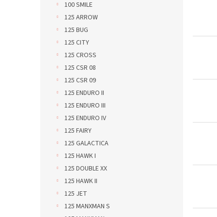
100 SMILE
p
d
125 ARROW
r
u
o
k
125 BUG
d
t
125 CITY
u
ů
125 CROSS
k
125 CSR 08
t
125 CSR 09
ů
125 ENDURO II
125 ENDURO III
125 ENDURO IV
125 FAIRY
125 GALACTICA
125 HAWK I
125 DOUBLE XX
125 HAWK II
125 JET
125 MANXMAN S