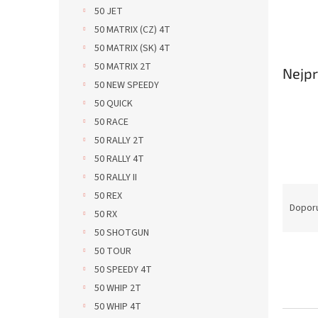
n
50 JET
e
50 MATRIX (CZ) 4T
l
50 MATRIX (SK) 4T
50 MATRIX 2T
Nejpr
50 NEW SPEEDY
50 QUICK
50 RACE
50 RALLY 2T
50 RALLY 4T
50 RALLY II
Ř
50 REX
a
Dopor
50 RX
z
50 SHOTGUN
e
50 TOUR
V
n
ý
í
50 SPEEDY 4T
p
p
50 WHIP 2T
i
r
50 WHIP 4T
s
o