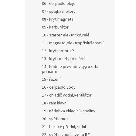
06 - čerpadlo oleje
07 - spojka motoru
08 - kryt magneta
09 - karburátor
10 - starter elektrický,relé
11 - magneto,elektropříslušenství
12 - kryt motoru P.
13 - kryt rozety primární
14 - hřídele převodovky,rozeta
primární
15 - řazení
16 - čerpadlo vody
17 - chladič vodní,ventilátor
18 - rám hlavní
19 - nádobka chladící kapaliny
20 - světlomet
21 - blikače přední,zadní
22 - světlo zadní,světlo RZ