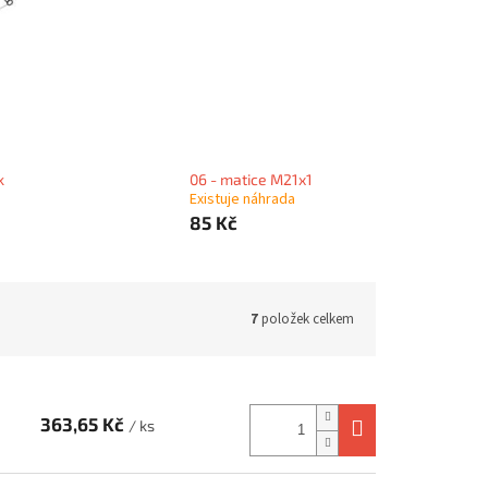
k
06 - matice M21x1
Existuje náhrada
85 Kč
7
položek celkem
363,65 Kč
/ ks