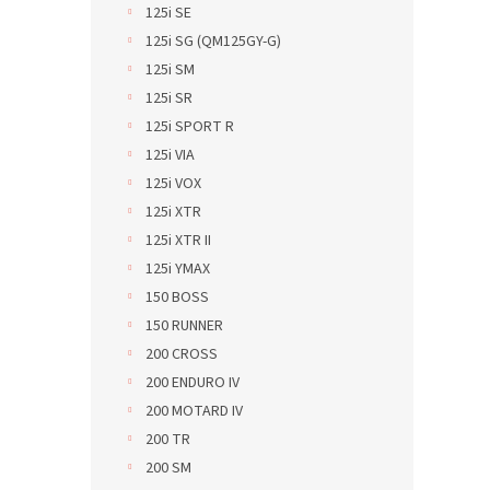
125i SE
125i SG (QM125GY-G)
125i SM
125i SR
125i SPORT R
125i VIA
125i VOX
125i XTR
125i XTR II
125i YMAX
150 BOSS
150 RUNNER
200 CROSS
200 ENDURO IV
200 MOTARD IV
200 TR
200 SM