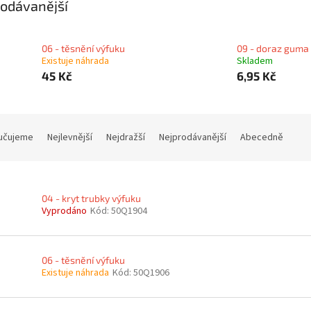
odávanější
06 - těsnění výfuku
09 - doraz guma
Existuje náhrada
Skladem
45 Kč
6,95 Kč
učujeme
Nejlevnější
Nejdražší
Nejprodávanější
Abecedně
04 - kryt trubky výfuku
Vyprodáno
Kód:
50Q1904
06 - těsnění výfuku
Existuje náhrada
Kód:
50Q1906