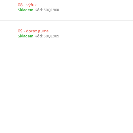
08 - výfuk
Skladem
Kód:
50Q1908
09 - doraz guma
Skladem
Kód:
50Q1909
O
v
l
á
d
a
c
í
p
r
v
k
y
v
ý