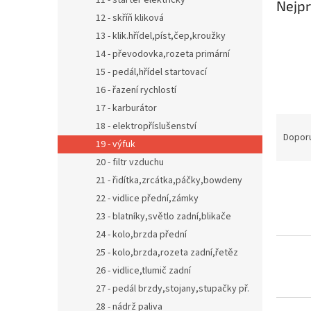
11 - starter elektrický
Nejpr
12 - skříň kliková
13 - klik.hřídel,píst,čep,kroužky
14 - převodovka,rozeta primární
15 - pedál,hřídel startovací
16 - řazení rychlostí
17 - karburátor
Ř
18 - elektropříslušenství
a
Dopor
19 - výfuk
z
20 - filtr vzduchu
e
V
21 - řidítka,zrcátka,páčky,bowdeny
n
ý
í
22 - vidlice přední,zámky
p
p
23 - blatníky,světlo zadní,blikače
i
r
24 - kolo,brzda přední
s
o
25 - kolo,brzda,rozeta zadní,řetěz
p
d
26 - vidlice,tlumič zadní
r
u
o
k
27 - pedál brzdy,stojany,stupačky př.
d
t
28 - nádrž paliva