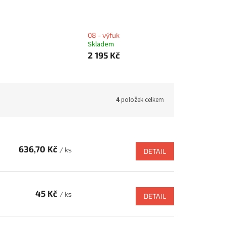
08 - výfuk
Skladem
2 195 Kč
4
položek celkem
636,70 Kč
/ ks
DETAIL
45 Kč
/ ks
DETAIL