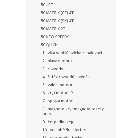
n
50 JET
e
50 MATRIX (CZ) 4T
l
50 MATRIX (SK) 4T
50 MATRIX 2T
50 NEW SPEEDY
50 QUICK
1 - víka ventilů,svíčka zapalovací
2 - hlava motoru
3 - rozvody
4 - řetěz rozvodů,napínák
5 - válec motoru
6 - kryt motoru P.
7 - spojka motoru
8 - magneto,kryt magneta,rozety
prim.
9 - čerpadlo oleje
10 - volnoběžka starteru