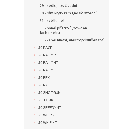
u
ů
29 - sedlo,nosič zadní
k
30 - rám,kryty rámu,nosič střední
t
31 - světlomet
ů
32 - panel přístrojů,bowden
tachometru
33 - kabel hlavní, elektropříslušenství
50 RACE
50 RALLY 2T
50 RALLY 4T
50 RALLY II
50 REX
50 RX
50 SHOTGUN
50 TOUR
50 SPEEDY 4T
50 WHIP 2T
50 WHIP 4T