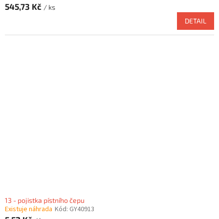
545,73 Kč
/ ks
DETAIL
13 - pojistka pístního čepu
Existuje náhrada
Kód:
GY40913