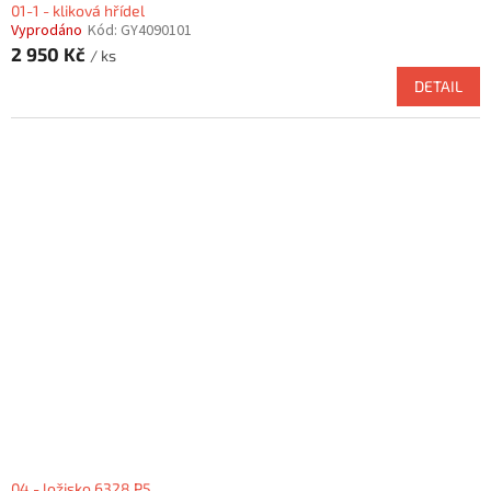
01-1 - kliková hřídel
Vyprodáno
Kód:
GY4090101
2 950 Kč
/ ks
DETAIL
04 - ložisko 6328 P5