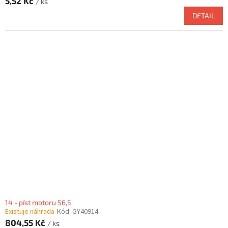
5,52 Kč
/ ks
DETAIL
14 - píst motoru 56,5
Existuje náhrada
Kód:
GY40914
804,55 Kč
/ ks