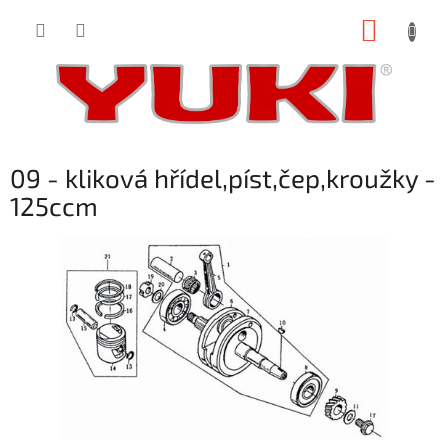
Přejít
NÁKUP
na
obsah
KOŠÍK
09 - kliková hřídel,píst,čep,kroužky -
125ccm