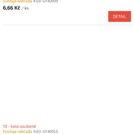
Existuje náhrada
Kód:
GY40909
6,66 Kč
/ ks
DETAIL
10 - kolo ozubené
Existuje náhrada
Kód:
GY40910