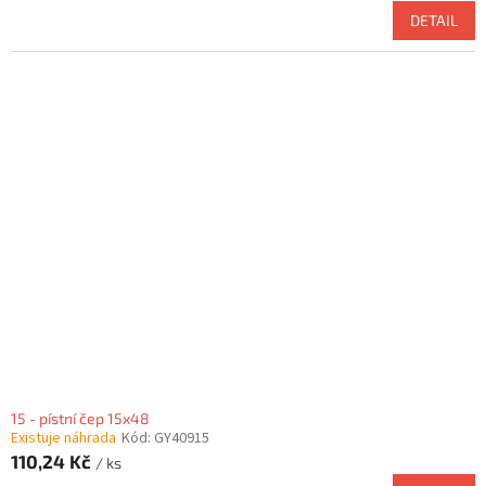
DETAIL
15 - pístní čep 15x48
Existuje náhrada
Kód:
GY40915
110,24 Kč
/ ks