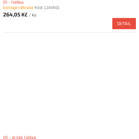
01 - řidítka
Existuje náhrada
Kód:
12A0501
264,05 Kč
/ ks
DETAIL
05 - držák řidítek