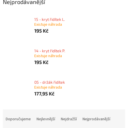
Nejprodávanější
15 - kryt řidítek L.
Existuje náhrada
195 Kč
14 - kryt řidítek P.
Existuje náhrada
195 Kč
05 - držák řidítek
Existuje náhrada
177,95 Kč
Ř
a
Doporučujeme
Nejlevnější
Nejdražší
Nejprodávanější
z