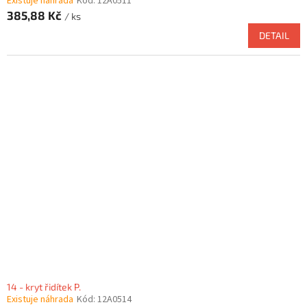
Existuje náhrada
Kód:
12A0511
385,88 Kč
/ ks
DETAIL
14 - kryt řidítek P.
Existuje náhrada
Kód:
12A0514