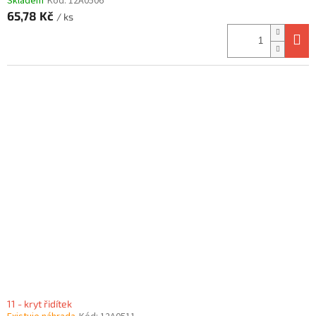
Skladem
Kód:
12A0506
65,78 Kč
/ ks
11 - kryt řidítek