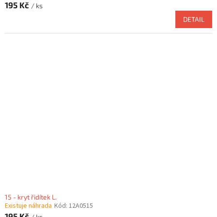
195 Kč
/ ks
DETAIL
15 - kryt řidítek L.
Existuje náhrada
Kód:
12A0515
195 Kč
/ ks