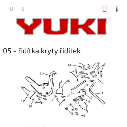
Přejít
NÁKUP
na
obsah
KOŠÍK
05 - řidítka,kryty řidítek