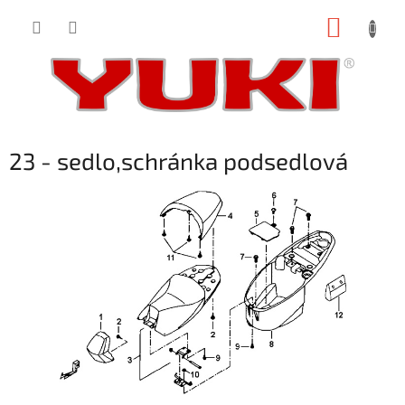
Přejít
NÁKUP
na
obsah
KOŠÍK
23 - sedlo,schránka podsedlová