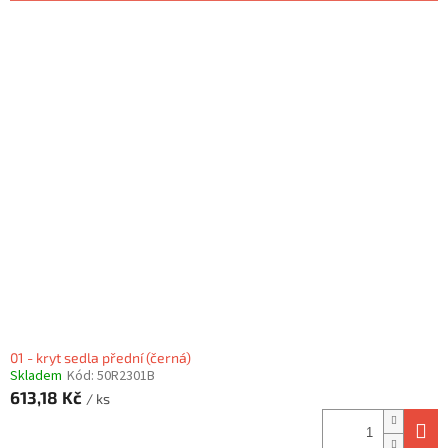
r
o
V
d
ý
u
p
k
i
t
s
ů
p
r
o
d
u
k
t
ů
01 - kryt sedla přední (černá)
Skladem
Kód:
50R2301B
613,18 Kč
/ ks