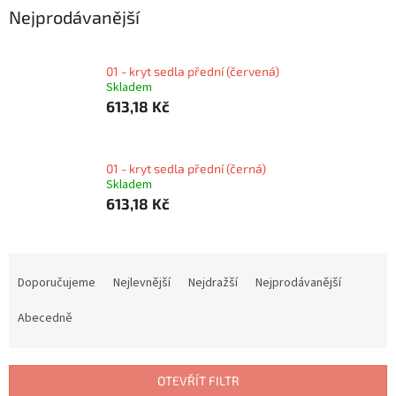
Nejprodávanější
01 - kryt sedla přední (červená)
Skladem
613,18 Kč
01 - kryt sedla přední (černá)
Skladem
613,18 Kč
Ř
a
Doporučujeme
Nejlevnější
Nejdražší
Nejprodávanější
z
e
Abecedně
n
í
p
OTEVŘÍT FILTR