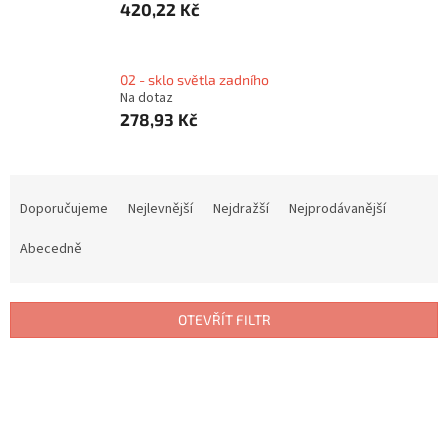
420,22 Kč
02 - sklo světla zadního
Na dotaz
278,93 Kč
Ř
a
Doporučujeme
Nejlevnější
Nejdražší
Nejprodávanější
z
e
Abecedně
n
í
p
OTEVŘÍT FILTR
r
o
V
d
ý
u
p
k
i