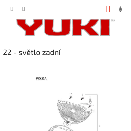
Přejít
NÁKUP
na
obsah
KOŠÍK
22 - světlo zadní