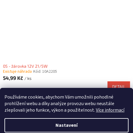
05 - žárovka 12V 21/5W
Existuje náhrada
Kód:
10A2205
54,99 Kč
/ ks
DETAIL
Používáme cookies, abychom Vám umožnili pohodlné
3
položek celkem
O
prohlížení webu a díky analýze provozu webu neustále
v
zlepšovali jeho funkce, výkon a použitelnost.
Více informací
l
Z
á
á
d
Nastavení
Vytvořil Shoptet
p
a