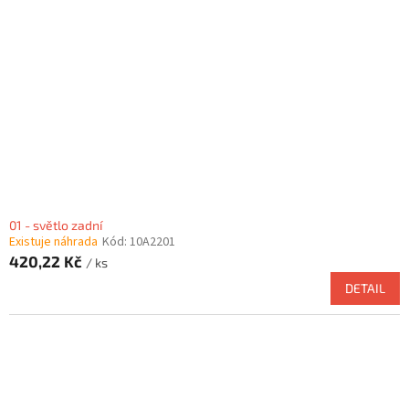
t
s
ů
p
r
o
d
u
k
t
ů
01 - světlo zadní
Existuje náhrada
Kód:
10A2201
420,22 Kč
/ ks
DETAIL