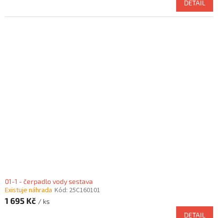
DETAIL
01-1 - čerpadlo vody sestava
Existuje náhrada
Kód:
25C160101
1 695 Kč
/ ks
DETAIL