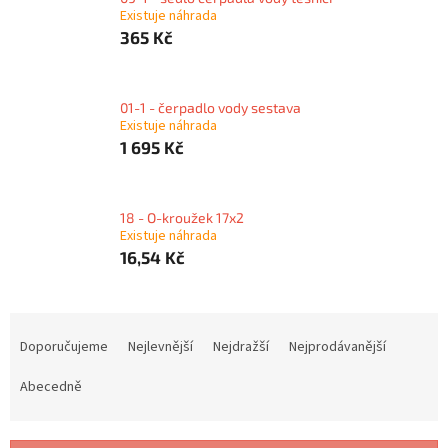
Existuje náhrada
365 Kč
01-1 - čerpadlo vody sestava
Existuje náhrada
1 695 Kč
18 - O-kroužek 17x2
Existuje náhrada
16,54 Kč
Ř
a
Doporučujeme
Nejlevnější
Nejdražší
Nejprodávanější
z
e
Abecedně
n
í