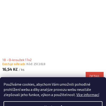
18 - O-kroužek 17x2
Existuje náhrada
Kód:
25C1618
16,54 Kč
/ ks
DETAIL
Používáme cookies, abychom Vám umožnili pohodlné
12
položek celkem
O
prohlížení webu a díky analýze provozu webu neustále
v
zlepšovali jeho funkce, výkon a použitelnost.
Více informací
l
Z
á
á