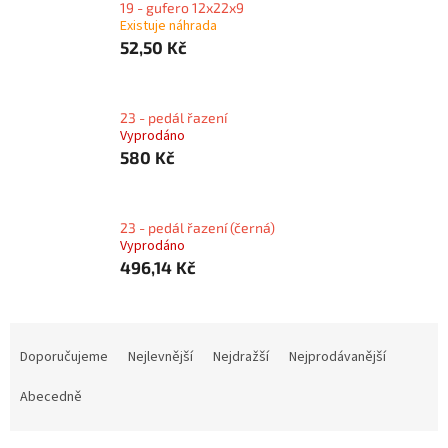
19 - gufero 12x22x9
Existuje náhrada
52,50 Kč
23 - pedál řazení
Vyprodáno
580 Kč
23 - pedál řazení (černá)
Vyprodáno
496,14 Kč
Ř
a
Doporučujeme
Nejlevnější
Nejdražší
Nejprodávanější
z
e
Abecedně
n
í