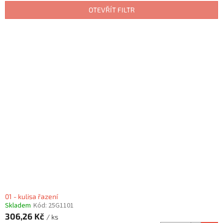
p
OTEVŘÍT FILTR
r
o
V
d
ý
u
p
k
i
t
s
ů
p
r
o
d
u
k
t
ů
01 - kulisa řazení
Skladem
Kód:
25G1101
306,26 Kč
/ ks