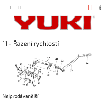
Přejít
NÁKUP
na
obsah
KOŠÍK
11 - Řazení rychlostí
Nejprodávanější