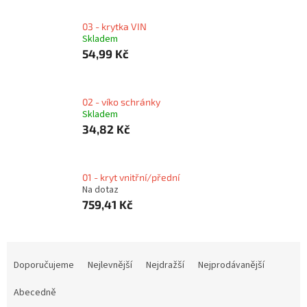
03 - krytka VIN
Skladem
54,99 Kč
02 - víko schránky
Skladem
34,82 Kč
01 - kryt vnitřní/přední
Na dotaz
759,41 Kč
Ř
a
Doporučujeme
Nejlevnější
Nejdražší
Nejprodávanější
z
e
Abecedně