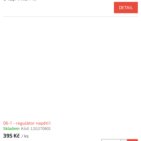
DETAIL
06-1 - regulátor napětí I
Skladem
Kód:
12G270601
395 Kč
/ ks