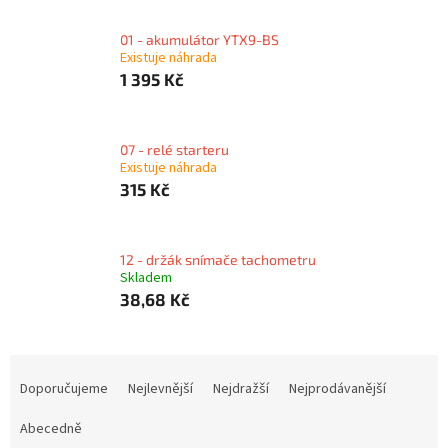
01 - akumulátor YTX9-BS
Existuje náhrada
1 395 Kč
07 - relé starteru
Existuje náhrada
315 Kč
12 - držák snímače tachometru
Skladem
38,68 Kč
Ř
a
Doporučujeme
Nejlevnější
Nejdražší
Nejprodávanější
z
e
Abecedně