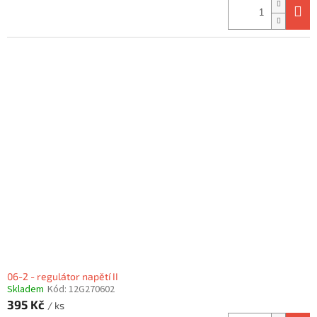
06-2 - regulátor napětí II
Skladem
Kód:
12G270602
395 Kč
/ ks