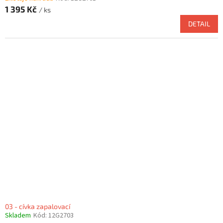
1 395 Kč
/ ks
DETAIL
03 - cívka zapalovací
Skladem
Kód:
12G2703