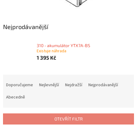
Nejprodávanější
310 - akumulátor YTX7A-BS
Existuje náhrada
1 395 Kč
Ř
a
Doporučujeme
Nejlevnější
Nejdražší
Nejprodávanější
z
e
Abecedně
n
í
p
OTEVŘÍT FILTR
r
o
V