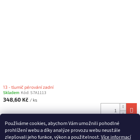
13 - tlumič pérování zadní
Skladem
Kód:
S7A1113
348,60 Kč
/ ks
Používáme cookies, abychom Vám umožnili pohodlné
6
položek celkem
O
prohlížení webu a díky analýze provozu webu neustále
v
zlepšovali jeho funkce, výkon a použitelnost.
Více informací