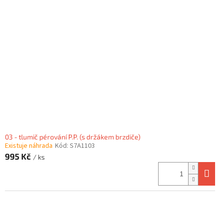
03 - tlumič pérování P.P. (s držákem brzdiče)
Existuje náhrada
Kód:
S7A1103
995 Kč
/ ks