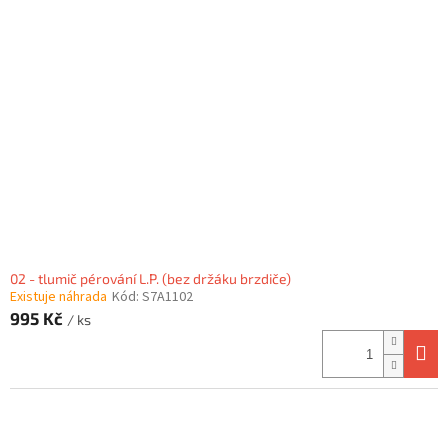
02 - tlumič pérování L.P. (bez držáku brzdiče)
Existuje náhrada
Kód:
S7A1102
995 Kč
/ ks