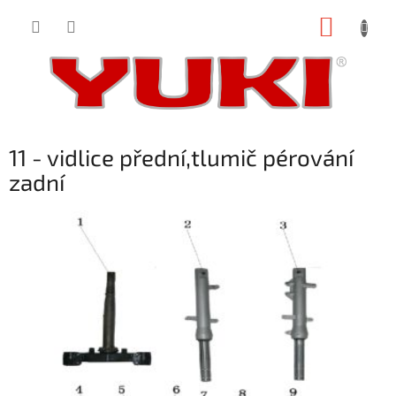
Přejít
NÁKUP
na
obsah
KOŠÍK
11 - vidlice přední,tlumič pérování
zadní