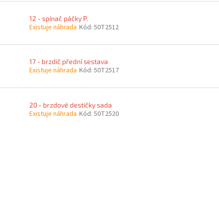
12 - spínač páčky P.
Existuje náhrada
Kód:
50T2512
17 - brzdič přední sestava
Existuje náhrada
Kód:
50T2517
20 - brzdové destičky sada
Existuje náhrada
Kód:
50T2520
O
v
l
á
d
a
c
í
p