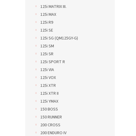
125i MATRIX III.
125i MAX
125i R9
125i SE
125i SG (QM125GY-G)
125i SM
125i SR
125i SPORT R
125i VIA
125i VOX
125i XTR
125i XTR II
125i YMAX
150 BOSS
150 RUNNER
200 CROSS
200 ENDURO IV