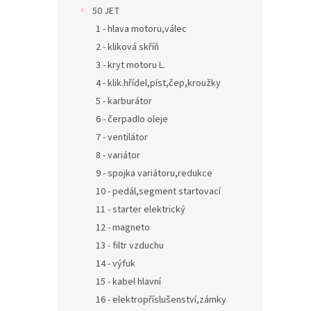
n
50 JET
e
1 - hlava motoru,válec
l
2 - kliková skříň
3 - kryt motoru L.
4 - klik.hřídel,píst,čep,kroužky
5 - karburátor
6 - čerpadlo oleje
7 - ventilátor
8 - variátor
9 - spojka variátoru,redukce
10 - pedál,segment startovací
11 - starter elektrický
12 - magneto
13 - filtr vzduchu
14 - výfuk
15 - kabel hlavní
16 - elektropříslušenství,zámky