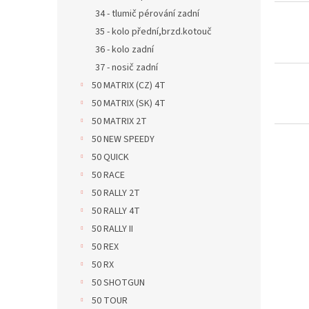
d
t
34 - tlumič pérování zadní
u
ů
35 - kolo přední,brzd.kotouč
k
36 - kolo zadní
t
ů
37 - nosič zadní
50 MATRIX (CZ) 4T
50 MATRIX (SK) 4T
50 MATRIX 2T
50 NEW SPEEDY
50 QUICK
50 RACE
50 RALLY 2T
50 RALLY 4T
50 RALLY II
50 REX
50 RX
50 SHOTGUN
50 TOUR