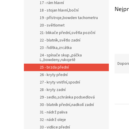
17 - rám hlavní
Nejpr
18 - stojan hlavní,boční
19 - přístroje,bowden tachometru
20 - světlomet
21- blikače přední,světla poziční
22 - blatník,světlo zadní
23 - řidítka,zrcátka
24 - spínače skup.,páčka
Ř
L.,bowdeny,rukojetě
a
Dopor
25 - brzda přední
z
26 - kryty přední
e
V
n
27 - kryty vnitřní,spodní
ý
í
28 - kryty zadní
p
p
29 - sedlo,schránka podsedlová
i
r
30 - blatník přední,nadkolí zadní
s
o
31 - nádrž paliva
p
d
r
u
32 - nádrž oleje
o
k
33 - vidlice přední