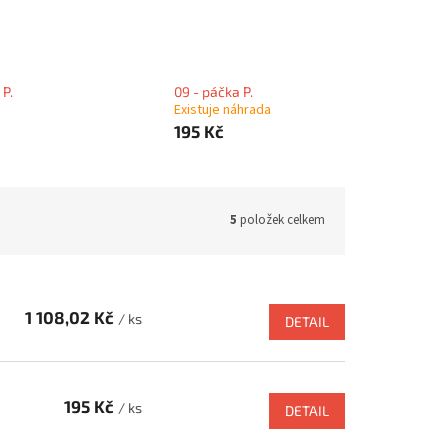
 P.
09 - páčka P.
Existuje náhrada
195 Kč
5
položek celkem
1 108,02 Kč
/ ks
DETAIL
195 Kč
/ ks
DETAIL