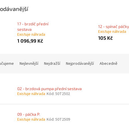
odávanější
17 - brzdič přední
12 - spínač páčky
sestava
Existuje náhrada
Existuje náhrada
105 Kč
1 096,99 Kč
učujeme
Nejlevnější
Nejdražší
Nejprodávanější
Abecedně
02 - brzdová pumpa přední sestava
Existuje náhrada
Kód:
50T2502
09 - páčka P.
Existuje náhrada
Kód:
50T2509