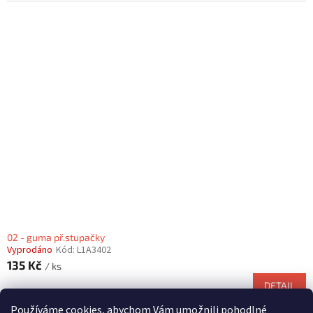
02 - guma př.stupačky
Vyprodáno
Kód:
L1A3402
135 Kč
/ ks
DETAIL
Používáme cookies, abychom Vám umožnili pohodlné