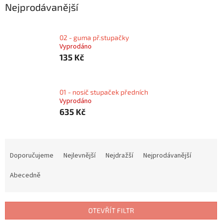
Nejprodávanější
02 - guma př.stupačky
Vyprodáno
135 Kč
01 - nosič stupaček předních
Vyprodáno
635 Kč
Ř
a
Doporučujeme
Nejlevnější
Nejdražší
Nejprodávanější
z
e
Abecedně
n
í
p
OTEVŘÍT FILTR
r