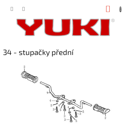
Přejít
NÁKUP
na
obsah
KOŠÍK
34 - stupačky přední