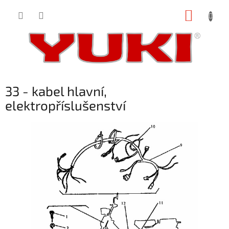
Přejít
NÁKUP
na
obsah
KOŠÍK
33 - kabel hlavní,
elektropříslušenství