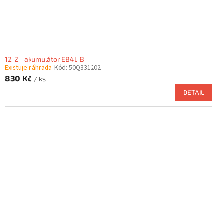
12-2 - akumulátor EB4L-B
Existuje náhrada
Kód:
50Q331202
830 Kč
/ ks
DETAIL