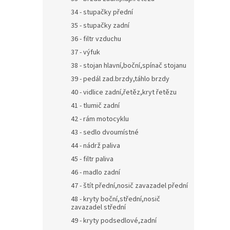
34 - stupačky přední
35 - stupačky zadní
36 - filtr vzduchu
37 - výfuk
38 - stojan hlavní,boční,spínač stojanu
39 - pedál zad.brzdy,táhlo brzdy
40 - vidlice zadní,řetěz,kryt řetězu
41 - tlumič zadní
42 - rám motocyklu
43 - sedlo dvoumístné
44 - nádrž paliva
45 - filtr paliva
46 - madlo zadní
47 - štít přední,nosič zavazadel přední
48 - kryty boční,střední,nosič
zavazadel střední
49 - kryty podsedlové,zadní