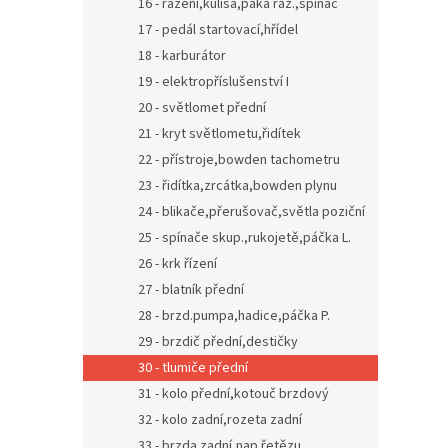
16 - řazení,kulisa,páka řaz.,spínač
17 - pedál startovací,hřídel
18 - karburátor
19 - elektropříslušenství I
20 - světlomet přední
21 - kryt světlometu,řidítek
22 - přístroje,bowden tachometru
23 - řidítka,zrcátka,bowden plynu
24 - blikače,přerušovač,světla poziční
25 - spínače skup.,rukojetě,páčka L.
26 - krk řízení
27 - blatník přední
28 - brzd.pumpa,hadice,páčka P.
29 - brzdič přední,destičky
30 - tlumiče přední
31 - kolo přední,kotouč brzdový
32 - kolo zadní,rozeta zadní
33 - brzda zadní,nap.řetězu