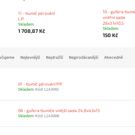
10 - gufera tlumi
11 - tlumič pérování
vnitřní sada
L.P.
26x37x10,5
Skladem
Skladem
1 708,87 Kč
150 Kč
učujeme
Nejlevnější
Nejdražší
Nejprodávanější
Abecedně
01 - tlumič pérování P.P.
Skladem
Kód:
L1A3001
06 - gufera tlumiče vnější sada 24,8x43x15
Skladem
Kód:
L1A3006