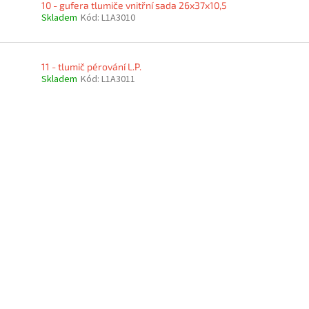
10 - gufera tlumiče vnitřní sada 26x37x10,5
Skladem
Kód:
L1A3010
11 - tlumič pérování L.P.
Skladem
Kód:
L1A3011
O
v
l
á
d
a
c
í
p
r
v
k
y
v
ý