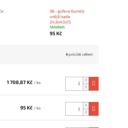
če
06 - gufera tlumiče
vnější sada
24,8x43x15
Skladem
95 Kč
4
položek celkem
1 708,87 Kč
/ ks
95 Kč
/ ks