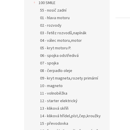
u
ů
100 SMILE
k
55 - nosič zadní
t
01 - hlava motoru
ů
02 - rozvody
03 - řetěz rozvodů,napínák
04 - válec motoru,motor
05 - kryt motoru P.
06 - spojka odstředivá
07 - spojka
08 - čerpadlo oleje
09 - kryt magneta,rozety primární
10 - magneto
11 - volnoběžka
12 - starter elektrický
13 - kliková skříň
14 - kliková hřídel,píst,čep,kroužky
15 - převodovka