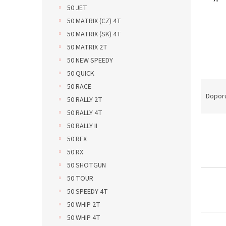
n
50 JET
e
50 MATRIX (CZ) 4T
l
50 MATRIX (SK) 4T
50 MATRIX 2T
50 NEW SPEEDY
50 QUICK
Ř
50 RACE
a
Dopor
50 RALLY 2T
z
50 RALLY 4T
e
50 RALLY II
V
n
ý
í
50 REX
p
p
50 RX
i
r
50 SHOTGUN
s
o
50 TOUR
p
d
50 SPEEDY 4T
r
u
50 WHIP 2T
o
k
d
t
50 WHIP 4T